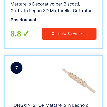
Mattarello Decorativo per Biscotti,
Goffrato Legno 3D Mattarello, Goffratura
Rullo Mattarello, Inciso a Forma di
Basetousual
mattarello, per Pizza, Biscotti, Impasto
8.8
Controlla Su Amazon
7
HONGXIN-SHOP Mattarello in Legno di