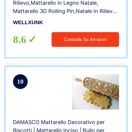
Rilievo,Mattarello in Legno Natale,
Mattarello 3D Rolling Pin,Natale In Rilievo
Mattarello,per Biscotti, Impasto,
WELLXUNK
patisse,Mattarello In Legno (C)
8.6
Controlla Su Amazon
10
DAMASCO Mattarello Decorativo per
Biscotti | Mattarello Inciso | Rullo per