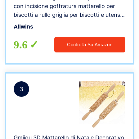
con incisione goffratura mattarello per
biscotti a rullo griglia per biscotti e utensili
per la decorazione della cucina per
Allwins
cuocere biscotti in rilievo
9.6
Controlla Su Amazon
3
Gmiigu 3D Mattarello di Natale Decorativo