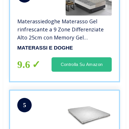
Materassiedoghe Materasso Gel
rinfrescante a 9 Zone Differenziate
Alto 25cm con Memory Gel
Ortopedico Certificato Presidio
MATERASSI E DOGHE
Medico Classe I con DETRAZIONE
FISCALE (Con Memory Gel, 160×190)
9.6
Controlla Su Amazon
5