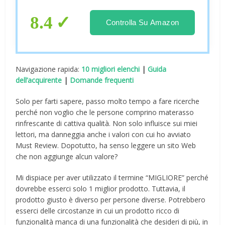
cm una piazza e mezza | Rinfrescante
e Anallergico Topper Matrimoniale
8.4
Controlla Su Amazon
Navigazione rapida:
10 migliori elenchi
|
Guida
dell’acquirente
|
Domande frequenti
Solo per farti sapere, passo molto tempo a fare ricerche
perché non voglio che le persone comprino materasso
rinfrescante di cattiva qualità. Non solo influisce sui miei
lettori, ma danneggia anche i valori con cui ho avviato
Must Review. Dopotutto, ha senso leggere un sito Web
che non aggiunge alcun valore?
Mi dispiace per aver utilizzato il termine “MIGLIORE” perché
dovrebbe esserci solo 1 miglior prodotto. Tuttavia, il
prodotto giusto è diverso per persone diverse. Potrebbero
esserci delle circostanze in cui un prodotto ricco di
funzionalità manca di una funzionalità che desideri di più, in