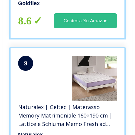
– Prodotto Certificato
Goldflex
ANTIDECUBITO. Lavabile e Fa
Circolare l’Aria – Made in Italy
8.6
Controlla Su Amazon
9
Naturalex | Geltec | Materasso
Memory Matrimoniale 160×190 cm |
Lattice e Schiuma Memo Fresh ad
Alta Resilienza con Micro-Capsule
Naturalex