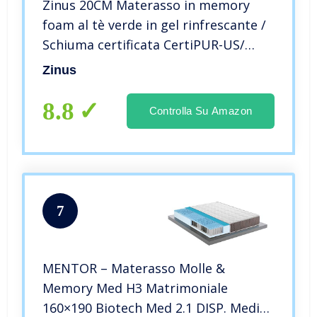
Zinus 20CM Materasso in memory
foam al tè verde in gel rinfrescante /
Schiuma certificata CertiPUR-US/
Materasso in a box/ Certificato Oeko-
Zinus
Tex/ 160 x 190 cm
8.8
Controlla Su Amazon
7
MENTOR – Materasso Molle &
Memory Med H3 Matrimoniale
160×190 Biotech Med 2.1 DISP. Medico