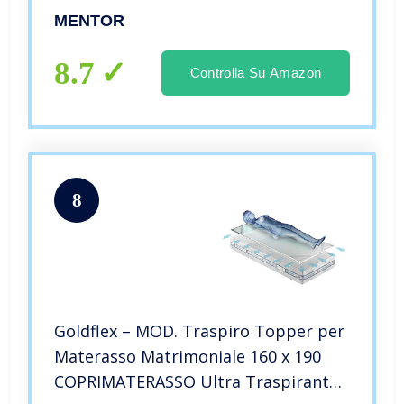
DETRAIBILE H29 cm con 7 cm di
MENTOR
Memory BIOS Aloe Gel – DETRAIBILE
8.7
Controlla Su Amazon
8
Goldflex – MOD. Traspiro Topper per
Materasso Matrimoniale 160 x 190
COPRIMATERASSO Ultra Traspirante