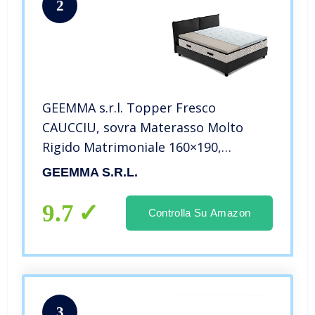
2
GEEMMA s.r.l. Topper Fresco
CAUCCIU, sovra Materasso Molto
Rigido Matrimoniale 160×190,
correttore Ortopedico
GEEMMA S.r.l.
RINFRESCANTE Materasso Alto 6 cm,
Tessuto Anallergico sfoderabile in
9.7
Controlla Su Amazon
Cooler
3