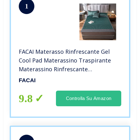
1
FACAI Materasso Rinfrescante Gel
Cool Pad Materassino Traspirante
Materassino Rinfrescante
Materassino Coprimaterasso – Letto
FACAI
Rinfrescante Pulito,A-180x200cm
9.8
Controlla Su Amazon