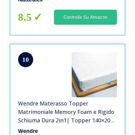
Rinfrescanti | Sistema AirFresh Auto-
Ventilante | Anti umidità
8.5
Controlla Su Amazon
10
Wendre Materasso Topper
Matrimoniale Memory Foam e Rigido
Schiuma Dura 2in1| Topper 140×200
Correttore Materasso Matrimoniale 7
Wendre