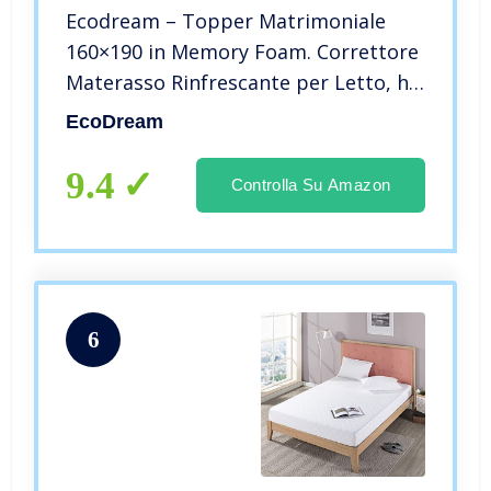
Ecodream – Topper Matrimoniale
160×190 in Memory Foam. Correttore
Materasso Rinfrescante per Letto, h
5 cm, con Fodera Silver Sfoderabile
EcoDream
Anallergica e 4 Fasce Elastiche. 100%
Made in Italy.
9.4
Controlla Su Amazon
6