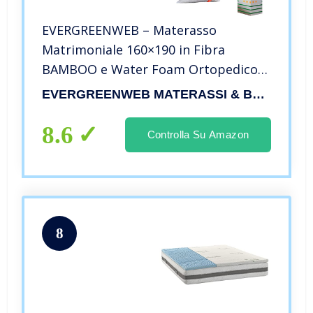
EVERGREENWEB – Materasso
Matrimoniale 160×190 in Fibra
BAMBOO e Water Foam Ortopedico
Alto 20 cm con Coppia Cuscini
EVERGREENWEB MATERASSI & BEDS
Memory GRATIS, Tessuto Antiacaro
Effetto MASSAGGIANTE, per Letti e
8.6
Controlla Su Amazon
Reti Matrimoniali
8