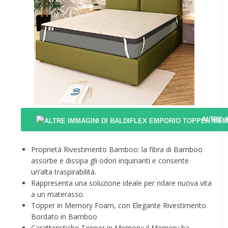
ALTRE 
Proprietà Rivestimento Bamboo: la fibra di Bamboo
assorbe e dissipa gli odori inquinanti e consente
un’alta traspirabilità.
Rappresenta una soluzione ideale per ridare nuova vita
a un materasso.
Topper in Memory Foam, con Elegante Rivestimento
Bordato in Bamboo
Caratteristiche Topper in Memory: il Memory ha