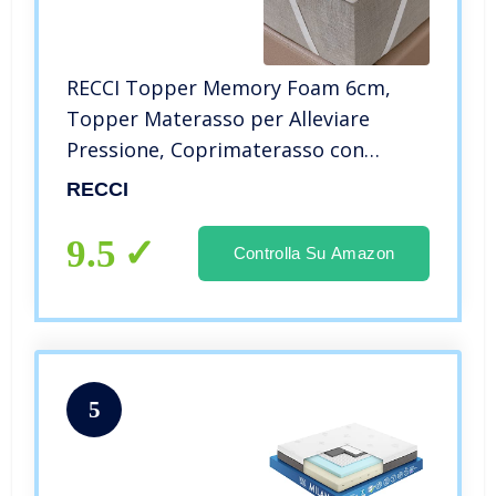
RECCI Topper Memory Foam 6cm,
Topper Materasso per Alleviare
Pressione, Coprimaterasso con
Rivestimento Ipoallergenico in
RECCI
Bamboo – Rimovibile e Lavabile,
CertiPUR-EU (160x190x6cm)
9.5
Controlla Su Amazon
5