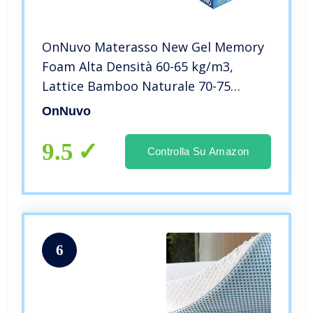
OnNuvo Materasso New Gel Memory
Foam Alta Densità 60-65 kg/m3,
Lattice Bamboo Naturale 70-75
kg/m3, Micro Molle INDIPENDENTI, 7
OnNuvo
Zone, h 25 cm, Antidecubito
Ortopedico Sfoderabile (160x190x25)
9.5
Controlla Su Amazon
Milano
6