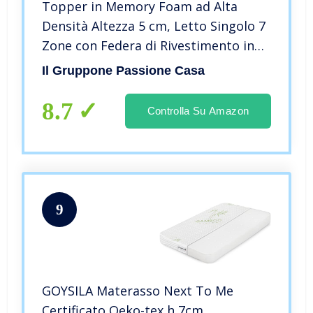
Topper in Memory Foam ad Alta
Densità Altezza 5 cm, Letto Singolo 7
Zone con Federa di Rivestimento in
Bamboo sfoderabile Piazza e
Il Gruppone Passione Casa
Mezza,Matrimoniale,Francese –
160x190x5 – Bianco
8.7
Controlla Su Amazon
9
GOYSILA Materasso Next To Me
Certificato Oeko-tex h 7cm