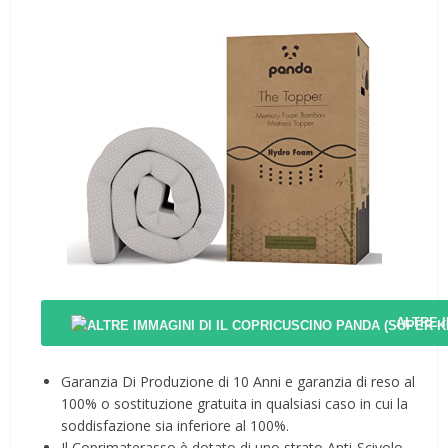
ALTRE 
Garanzia Di Produzione di 10 Anni e garanzia di reso al
100% o sostituzione gratuita in qualsiasi caso in cui la
soddisfazione sia inferiore al 100%.
Il Coprimaterasso è dotato di uno strato Anti-Scivolo