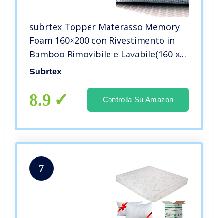
subrtex Topper Materasso Memory
Foam 160×200 con Rivestimento in
Bamboo Rimovibile e Lavabile(160 x
200 x 7,5cm)
Subrtex
8.9
Controlla Su Amazon
7