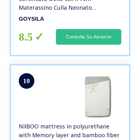
Materassino Culla Neonato
Antisoffoco Morbido Antiacaro
GOYSILA
Traspirante Compatibile Chicco
Next2Me Cam Cullami Kinderkraft
8.5
Controlla Su Amazon
Brevi Cosleeping 83×50
10
NIIBOO mattress in polyurethane
with Memory layer and bamboo fiber