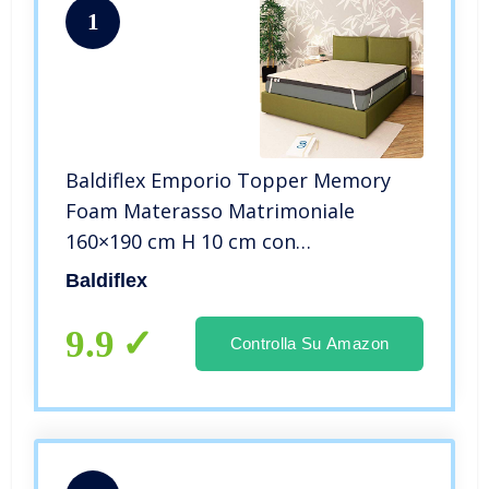
1
Baldiflex Emporio Topper Memory
Foam Materasso Matrimoniale
160×190 cm H 10 cm con
Rivestimento Bamboo
Baldiflex
9.9
Controlla Su Amazon