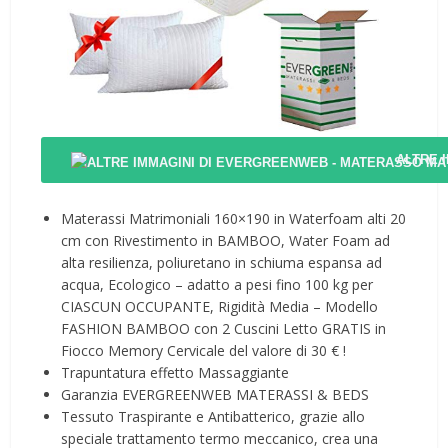
ALTRE 
Materassi Matrimoniali 160×190 in Waterfoam alti 20
cm con Rivestimento in BAMBOO, Water Foam ad
alta resilienza, poliuretano in schiuma espansa ad
acqua, Ecologico – adatto a pesi fino 100 kg per
CIASCUN OCCUPANTE, Rigidità Media – Modello
FASHION BAMBOO con 2 Cuscini Letto GRATIS in
Fiocco Memory Cervicale del valore di 30 € !
Trapuntatura effetto Massaggiante
Garanzia EVERGREENWEB MATERASSI & BEDS ️️️️️
Tessuto Traspirante e Antibatterico, grazie allo
speciale trattamento termo meccanico, crea una