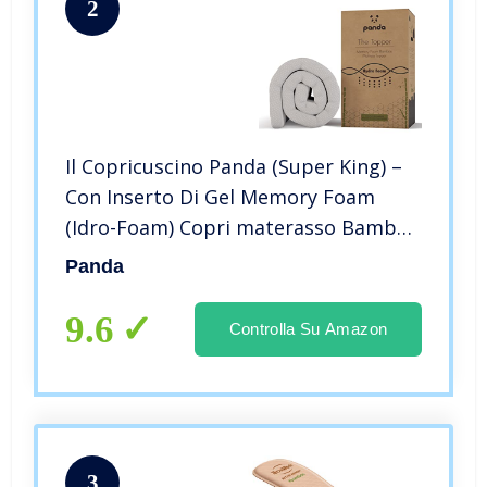
2
Il Copricuscino Panda (Super King) –
Con Inserto Di Gel Memory Foam
(Idro-Foam) Copri materasso Bamboo
| UK Super King: 200 x 180 x 5 cm
Panda
9.6
Controlla Su Amazon
3