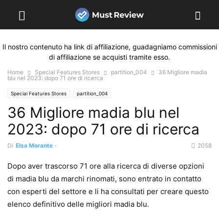
Il nostro contenuto ha link di affiliazione, guadagniamo commissioni
di affiliazione se acquisti tramite esso.
Home
Special Features Stores
partition_004
36 Migliore madia
blu nel 2023: dopo 71 ore di ricerca
Special Features Stores
partition_004
36 Migliore madia blu nel
2023: dopo 71 ore di ricerca
Di
Elsa Morante
-
2058
Dopo aver trascorso 71 ore alla ricerca di diverse opzioni
di madia blu da marchi rinomati, sono entrato in contatto
con esperti del settore e li ha consultati per creare questo
elenco definitivo delle migliori madia blu.