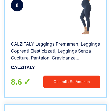
8
CALZITALY Leggings Premaman, Leggings
Coprenti Elasticizzati, Leggings Senza
Cuciture, Pantaloni Gravidanza
Confortevoli, Nero, Blu Jeans, S, M, L, XL,
CALZITALY
Made in Italy (Blu Jeans, S)
8.6
Controlla Su Amazon