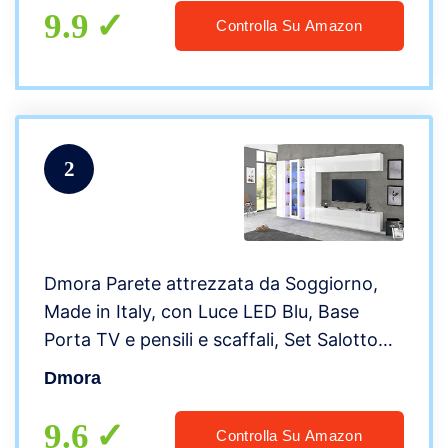
9.9
Controlla Su Amazon
2
Dmora Parete attrezzata da Soggiorno,
Made in Italy, con Luce LED Blu, Base
Porta TV e pensili e scaffali, Set Salotto
Moderno, cm 340x30h180, Colore Bianco
Dmora
Lucido
9.6
Controlla Su Amazon