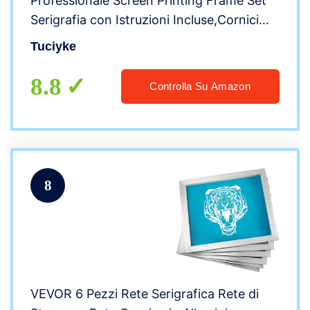
Professionale Screen Printing Frame Set
Serigrafia con Istruzioni Incluse,Cornici
per Serigrafia in Legno,Raschietto
Tuciyke
Serigrafia e Pellicola per Serigrafia
8.8
Controlla Su Amazon
8
VEVOR 6 Pezzi Rete Serigrafica Rete di