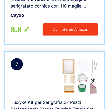
serigrafato cornice con 110 maglie,
seccatori, pellicola trasparente a getto
Caydo
d’inchiostro, coltello d’inchiostro
8.8
Controlla Su Amazon
7
Tuciyke Kit per Serigrafia,27 Pezzi