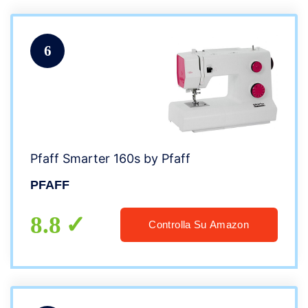
6
Pfaff Smarter 160s by Pfaff
PFAFF
8.8
Controlla Su Amazon