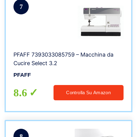
7
PFAFF 7393033085759 – Macchina da
Cucire Select 3.2
PFAFF
8.6
Controlla Su Amazon
8