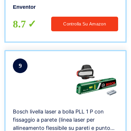
Piombo,360° Supporto Magnetico, IP54
Enventor
con Batteria al Litio Ricaricabili
8.7
Controlla Su Amazon
9
Bosch livella laser a bolla PLL 1 P con
fissaggio a parete (linea laser per
allineamento flessibile su pareti e punto