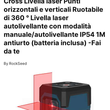
Cross Livella laser Punti
orizzontali e verticali Ruotabile
di 360 ° Livella laser
autolivellante con modalità
manuale/autolivellante IP54 1M
antiurto (batteria inclusa)
-Fai
da te
By RockSeed