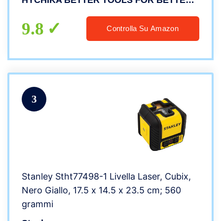
HYCHIKA BETTER TOOLS FOR BETTER LIFE
AA
9.8
Controlla Su Amazon
3
Stanley Stht77498-1 Livella Laser, Cubix,
Nero Giallo, ‎17.5 x 14.5 x 23.5 cm; 560
grammi