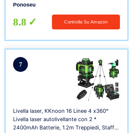
e Appendere Quadri, Bluetooth, 2 *
Ponoseu
batterie, 30M
8.8
Controlla Su Amazon
7
Livella laser, KKnoon 16 Linee 4 x360°
Livella laser autolivellante con 2 *
2400mAh Batterie, 1.2m Treppiedi, Staffa