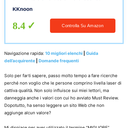
base rotante, telecomando, 2 * batterie
KKnoon
2400mAh
8.4
Controlla Su Amazon
Navigazione rapida:
10 migliori elenchi
|
Guida
dell’acquirente
|
Domande frequenti
Solo per farti sapere, passo molto tempo a fare ricerche
perché non voglio che le persone comprino livella laser di
cattiva qualità. Non solo influisce sui miei lettori, ma
danneggia anche i valori con cui ho avviato Must Review.
Dopotutto, ha senso leggere un sito Web che non
aggiunge alcun valore?
Mi dispiace per aver utilizzato il termine “MIGLIORE”