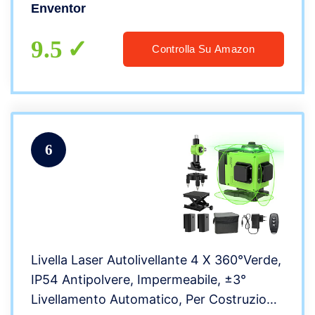
Piombo, 360° Supporto Magnetico, IP54
Enventor
con Batteria al Litio Ricaricabili
9.5
Controlla Su Amazon
6
Livella Laser Autolivellante 4 X 360°Verde,
IP54 Antipolvere, Impermeabile, ±3°
Livellamento Automatico, Per Costruzione