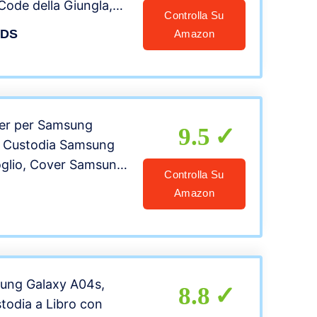
Code della Giungla,
Controlla Su
ante e
IDS
Amazon
o,da Bagno
nto Precoce 0-3-6-
er per Samsung
9.5
, Custodia Samsung
oglio, Cover Samsung
Controlla Su
elle Flip/Folio Case
Amazon
to] [Carta Fessura]
. Nero
ung Galaxy A04s,
8.8
odia a Libro con