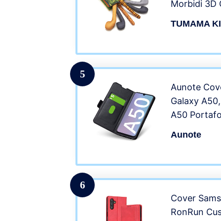
Morbidi 3D 
Suono Cigol
TUMAMA K
Stropicciat
Apprendime
9-12-18 M
5
Aunote Cov
Galaxy A50
A50 Portaf
A50 Libro, P
Aunote
con [Suppor
[Magnetica]
6
Cover Sams
RonRun Cust