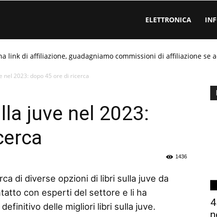
ELETTRONICA
IN
ha link di affiliazione, guadagniamo commissioni di affiliazione se a
uve nel 2023: dopo 45 ore di ricerca
ulla juve nel 2023:
cerca
1436
a di diverse opzioni di libri sulla juve da
tatto con esperti del settore e li ha
4
finitivo delle migliori libri sulla juve.
n