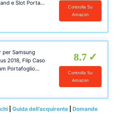
and e Slot Porta
Controlla Su
a Portafoglio
Amazon
n Pelle PU Adatto per
laxy A04s, rosso
er per Samsung
8.7
lus 2018, Flip Caso
um Portafoglio
Controlla Su
Pelle PU
Amazon
ustodia Pelle
U Silicone
nzione Supporto Slot
nchi
|
Guida dell’acquirente
|
Domande
)