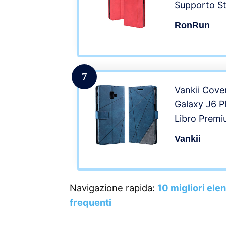
Supporto St
Carte Case 
RonRun
Magnetica i
Samsung Ga
7
Vankii Cov
Galaxy J6 P
Libro Premi
Custodia in 
Vankii
Magnetica,C
Sintetica TP
Antiurto,Fu
Navigazione rapida:
10 migliori ele
Schede (Blu
frequenti