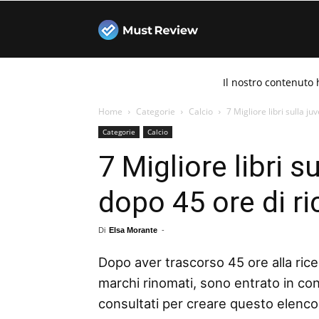
Must
Il nostro contenuto 
Review
Home
Categorie
Calcio
7 Migliore libri sulla j
Categorie
Calcio
7 Migliore libri s
dopo 45 ore di ri
Di
Elsa Morante
-
Dopo aver trascorso 45 ore alla ricerc
marchi rinomati, sono entrato in con
consultati per creare questo elenco de