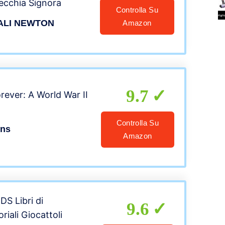
Vecchia Signora
Controlla Su
ALI NEWTON
Amazon
9.7
rever: A World War II
Controlla Su
ons
Amazon
S Libri di
9.6
riali Giocattoli