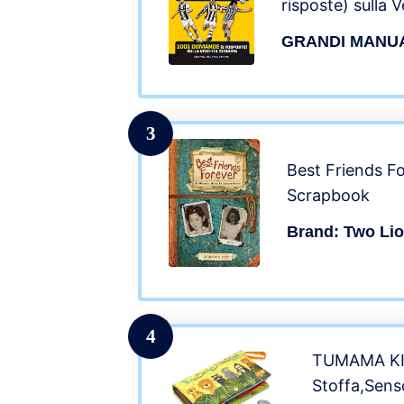
risposte) sulla 
GRANDI MANU
3
Best Friends Fo
Scrapbook
Brand: Two Li
4
TUMAMA KID
Stoffa,Senso