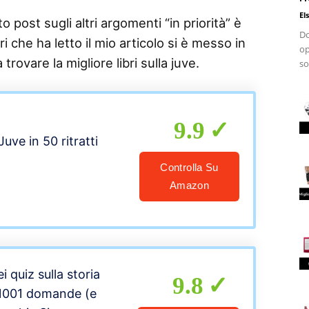
El
 post sugli altri argomenti “in priorità” è
Do
i che ha letto il mio articolo si è messo in
op
trovare la migliore libri sulla juve.
so
9.9
Juve in 50 ritratti
Controlla Su
Amazon
ei quiz sulla storia
9.8
 1001 domande (e