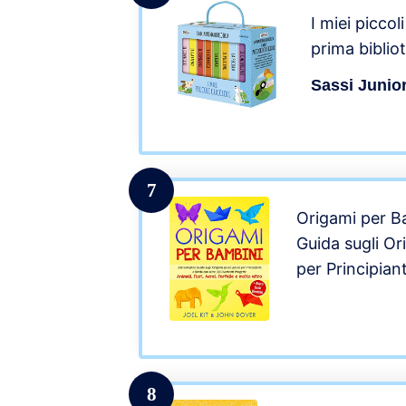
I miei piccol
prima bibliot
Sassi Junio
7
Origami per B
Guida sugli O
per Principian
Divertenti Prog
Aerei, Farfalle
Diversi giochi 
8