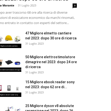
sa Morante
-
31 Luglio 2023
0
po aver trascorso 68 ore alla ricerca di diverse
zioni di essiccatore economico da marchi rinomati,
no entrato in contatto con esperti del settore...
47 Migliore elmetto cantiere
nel 2023: dopo 30 ore di ricerca
31 Luglio 2023
50 Migliore elettrostimolatore
dimagrire nel 2023: dopo 24 ore
di ricerca
31 Luglio 2023
15 Migliore ebook reader sony
nel 2023: dopo 62 ore di...
31 Luglio 2023
25 Migliore dyson v8 absolute
recensione nel 2023: dopo 26