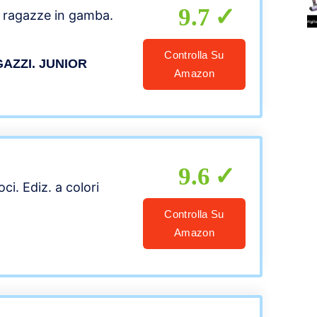
9.7
r ragazze in gamba.
Controlla Su
AZZI. JUNIOR
Amazon
9.6
ci. Ediz. a colori
Controlla Su
Amazon