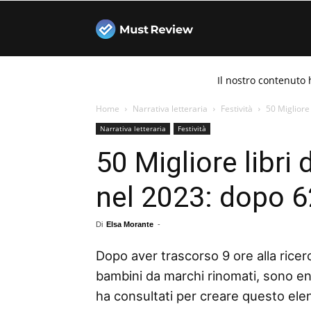
Must
Il nostro contenuto 
Review
Home
Narrativa letteraria
Festività
50 Migliore 
Narrativa letteraria
Festività
50 Migliore libri
nel 2023: dopo 62
Di
Elsa Morante
-
Dopo aver trascorso 9 ore alla ricerca
bambini da marchi rinomati, sono ent
ha consultati per creare questo elenco