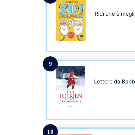
Ridi che è megl
9
Lettere da Babb
10