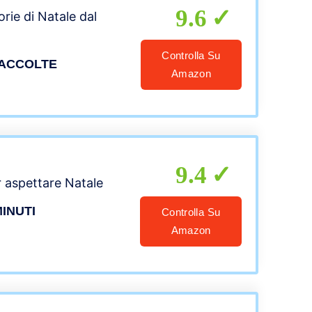
9.6
orie di Natale dal
Controlla Su
RACCOLTE
Amazon
9.4
r aspettare Natale
MINUTI
Controlla Su
Amazon