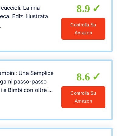
8.9
i cuccioli. La mia
eca. Ediz. illustrata
Controlla Su
r
Amazon
ambini: Una Semplice
8.6
rigami passo-passo
ti e Bimbi con oltre 30
Controlla Su
etti: Animali, Fiori,
Amazon
 e molto altro +
divertenti.