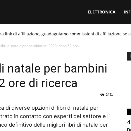
ELETTRONICA
IN
ha link di affiliazione, guadagniamo commissioni di affiliazione se a
libri di natale per bambini nel 2023: dopo 62 ore...
 di natale per bambini
 ore di ricerca
2431
 di diverse opzioni di libri di natale per
rato in contatto con esperti del settore e li
4
 definitivo delle migliori libri di natale per
n