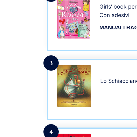
Girls’ book pe
Con adesivi
MANUALI RAG
3
Lo Schiacciano
4