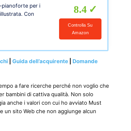
-pianoforte per i
8.4
 illustrata. Con
Controlla Su
Amazon
nchi
|
Guida dell’acquirente
|
Domande
tempo a fare ricerche perché non voglio che
er bambini di cattiva qualità. Non solo
gia anche i valori con cui ho avviato Must
re un sito Web che non aggiunge alcun