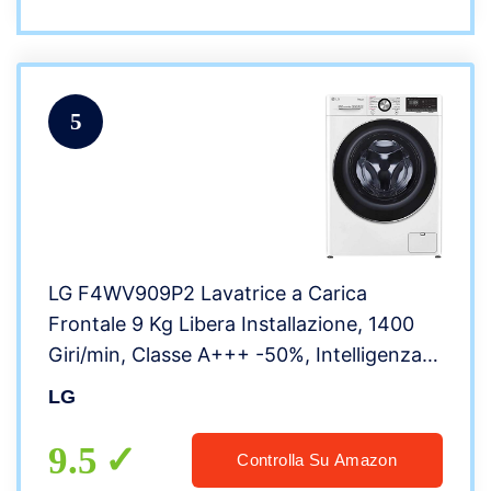
5
LG F4WV909P2 Lavatrice a Carica
Frontale 9 Kg Libera Installazione, 1400
Giri/min, Classe A+++ -50%, Intelligenza
Artificiale, Funzione Vapore, Oblò in Vetro
LG
Temperato, 60 x 56 x 85 cm – Bianco
9.5
Controlla Su Amazon