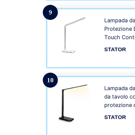
Tablet Andr
9
Lampada da
Protezione 
Touch Contr
cameretta,uf
STATOR
ricarica USB,
luminosità 5
illuminazion
10
Lampada da 
da tavolo c
protezione 
con 10 livell
STATOR
modalità di 
controllo, p