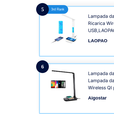
Cameretta
5
3rd Rank
Lampada da 
Ricarica Wir
USB,LAOPAO
Pieghevole 
LAOPAO
Occhi, Dimm
Touch con 
Orologio e 
6
Lampada da 
Lampada da 
Wireless QI
Dimmerabili
Aigostar
Modalità Gra
Colore(270