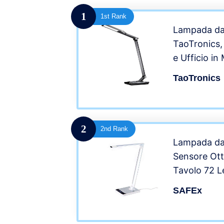
1
1st Rank
Lampada da
TaoTronics
e Ufficio in
USB Ricaric
TaoTronics
Temperature 
Luminosità,
Timer di 60
2
2nd Rank
Lampada da
Sensore Ot
Tavolo 72 L
Wireless+USB
SAFEx
Luminosità 
(Protezione