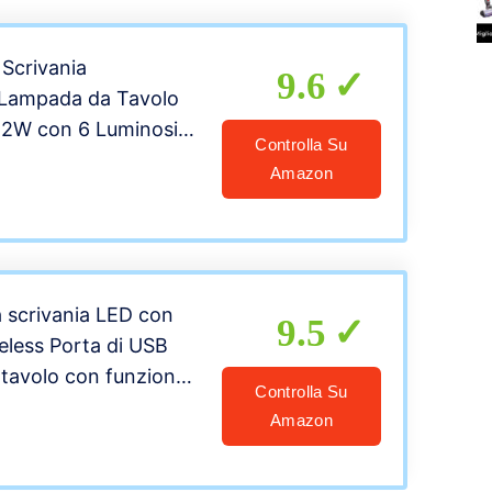
luce
Scrivania
9.6
 Lampada da Tavolo
 12W con 6 Luminosità
Controlla Su
ure di Colore, Porta
Amazon
 USB per Smartphone,
ura, Funzione
igio Argento
 scrivania LED con
9.5
reless Porta di USB
tavolo con funzione
Controlla Su
e degli occhi tocca
Amazon
modalità di
e per Studio, Lettura,