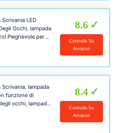
oid, Nero
 Scrivania LED
8.6
Degli Occhi, lampada
ol Pieghevole per
Controlla Su
ficio, con porta di
Amazon
 10 livelli di
 modalità di
e
Scrivania, lampada
8.4
on funzione di
degli occhi, lampada
Controlla Su
i di luminosità, 5
Amazon
illuminazione, tocca
orta di ricarica USB