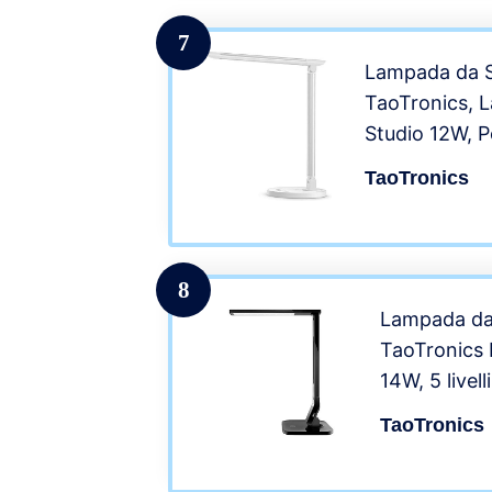
Control, Lu
Occhi, 5W
7
Lampada da S
TaoTronics, 
Studio 12W, P
per Smartphone
TaoTronics
Dimmerabili, 5
Colore, Touch
gradevole pe
8
Lampada da 
TaoTronics
14W, 5 livel
modalità Pan
TaoTronics
Sensibile, P
per iPhone,