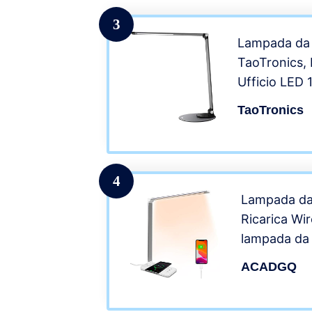
Tonalità di 
3
Lampada da 
TaoTronics,
Ufficio LED
+ 3 Temperat
TaoTronics
di Ricarica
LED Occhi-C
Memoria, Gr
4
Lampada da
Ricarica Wi
lampada da 
di protezion
ACADGQ
controllo 5 
illuminazion