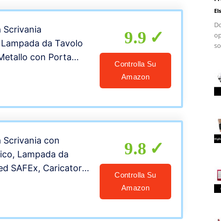
El
Do
 Scrivania
9.9
op
, Lampada da Tavolo
so
 Metallo con Porta
Controlla Su
a per Smartphone, 5
Amazon
di Colore, 6 Livelli di
 Funzione Memoria,
 Minuti
 Scrivania con
9.8
tico, Lampada da
ed SAFEx, Caricatore
Controlla Su
; 10 Livelli di
Amazon
Touch Control; 14W
 Occhi) con 3