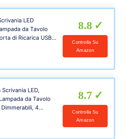
ce Gradevole per
crivania LED
8.8
Lampada da Tavolo
orta di Ricarica USB
Controlla Su
, 7 livelli
Amazon
 Modalità graduali di
 Control, Luce
r Occhi
Scrivania LED,
8.7
 Lampada da Tavolo
li Dimmerabili, 4
Controlla Su
nello di Controllo
Amazon
orta di Ricarica USB
 iPad, Smartphone,