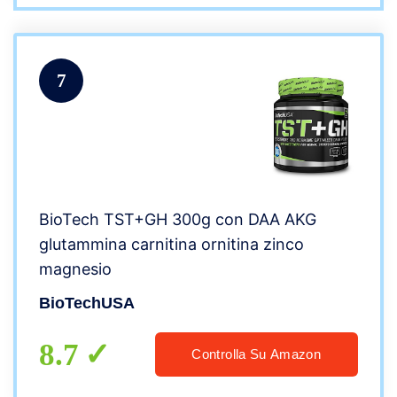
7
BioTech TST+GH 300g con DAA AKG
glutammina carnitina ornitina zinco
magnesio
BioTechUSA
8.7
Controlla Su Amazon