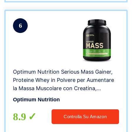
6
Optimum Nutrition Serious Mass Gainer,
Proteine Whey in Polvere per Aumentare
la Massa Muscolare con Creatina,
Glutammina e Vitamine, Vaniglia, 8
Optimum Nutrition
Porzioni, 2.73 kg, il Packaging Potrebbe
Variare
8.9
Controlla Su Amazon