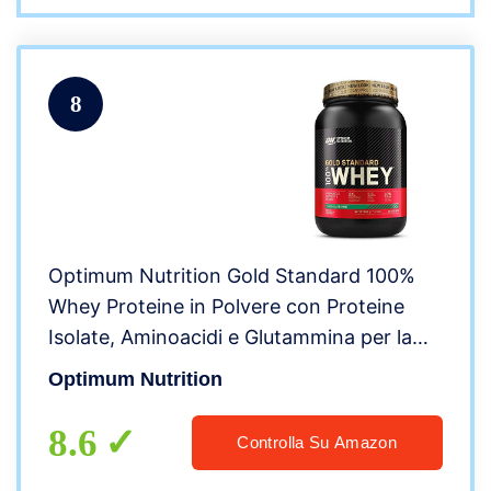
8
Optimum Nutrition Gold Standard 100%
Whey Proteine in Polvere con Proteine
Isolate, Aminoacidi e Glutammina per la
Massa Muscolare, Cioccolato Menta, 29
Optimum Nutrition
Porzioni, 0.9 kg, il Packaging Potrebbe
Variare
8.6
Controlla Su Amazon