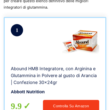
per creare questo elenco definitivo delle migliori
integratori di glutammina.
1
Abound HMB Integratore, con Arginina e
Glutammina in Polvere al gusto di Arancia
| Confezione 30x24gr
Abbott Nutrition
9.9
Controlla Su Amazon