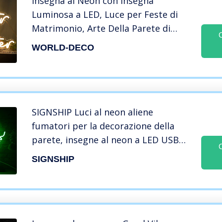
Insegna al Neon con Insegna
Luminosa a LED, Luce per Feste di
Matrimonio, Arte Della Parete di
Coppia, Luci di Fidanzamento
WORLD-DECO
Personalizzate (Better Together)
SIGNSHIP Luci al neon aliene
fumatori per la decorazione della
parete, insegne al neon a LED USB
Romanzo insegne al neon aliene
SIGNSHIP
verdi per la casa, la camera dei
bambini, il bar, la camera da letto