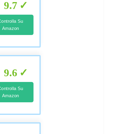
9.7
Controlla Su
Amazon
9.6
Controlla Su
Amazon