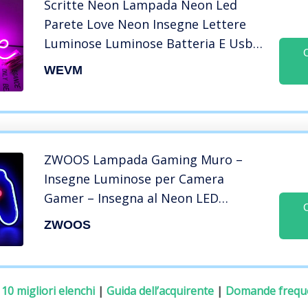
Scritte Neon Lampada Neon Led
Parete Love Neon Insegne Lettere
Luminose Luminose Batteria E Usb
Insegna Luminosa Led Motorizzato
WEVM
Casa Festa Matrimoni Insegna Neon
Rossa
ZWOOS Lampada Gaming Muro –
Insegne Luminose per Camera
Gamer – Insegna al Neon LED
alimentata a USB – Luce al Neon per
ZWOOS
Camera da Letto, Gaming Decor,
Settup Gamer
:
10 migliori elenchi
|
Guida dell’acquirente
|
Domande frequ