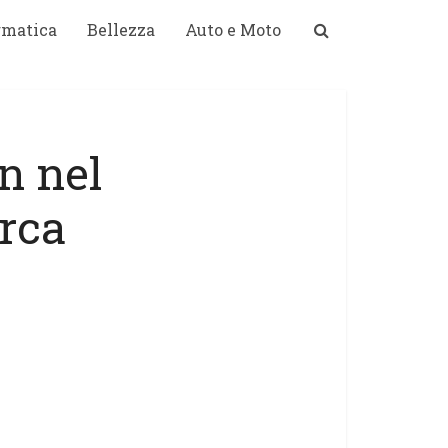
rmatica
Bellezza
Auto e Moto
n nel
erca