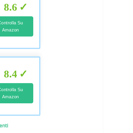
8.6
Controlla Su
Amazon
8.4
Controlla Su
Amazon
enti