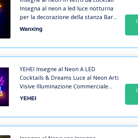
Insegna al neon a led luce notturna
per la decorazione della stanza Barra
luminosa Negozio di pub
Wanxing
Decorazione da parete Insegna USB
(17″x 13″)
YEHEI Insegne al Neon A LED
Cocktails & Dreams Luce al Neon Arti
Visive Illuminazione Commerciale
Decorazione da Parete per Casa Sala
YEHEI
Giochi Ufficio Club Bar Natale
Compleanno Festa, 43X35CM