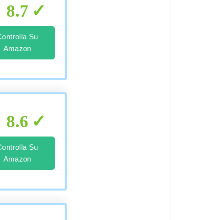
8.7
Controlla Su
Amazon
8.6
Controlla Su
Amazon