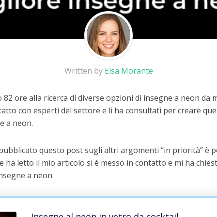
Written by
Elsa Morante
82 ore alla ricerca di diverse opzioni di insegne a neon da 
atto con esperti del settore e li ha consultati per creare que
ne a neon.
 pubblicato questo post sugli altri argomenti “in priorità” è
he ha letto il mio articolo si è messo in contatto e mi ha chiest
insegne a neon.
Insegne al neon in vetro da cocktail