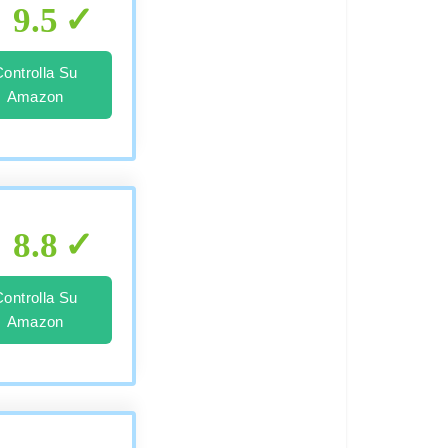
9.5
Controlla Su
Amazon
8.8
Controlla Su
Amazon