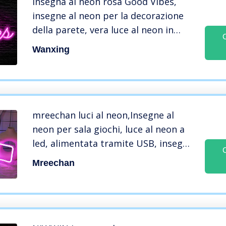
Insegna al neon rosa Good Vibes,
insegne al neon per la decorazione
della parete, vera luce al neon in
acrilico, luci da 7,9″*15,9″ per camera
Wanxing
da letto, bar, casa, matrimonio,
festa di compleanno
mreechan luci al neon,Insegne al
neon per sala giochi, luce al neon a
led, alimentata tramite USB, insegne
al neon con acriliche, decorazione da
Mreechan
parete per Sala Giochi Bar Camera
da Letto Decorazione