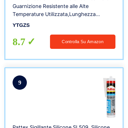
Guarnizione Resistente alle Alte
Temperature Utilizzata,Lunghezza
500mm Larghezza 500mm Spessore da
YTGZS
1mm a 10mm,500mmx500mmx4mm
8.7
Controlla Su Amazon
9
Pattex Sigillante Silicone SL509, Silicone