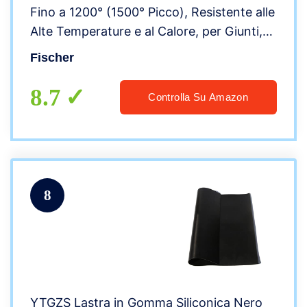
Fino a 1200° (1500° Picco), Resistente alle
Alte Temperature e al Calore, per Giunti,
Caminetti, Barbecue, Stufe, Forni, Caldaie,
Fischer
544448
8.7
Controlla Su Amazon
8
YTGZS Lastra in Gomma Siliconica Nero