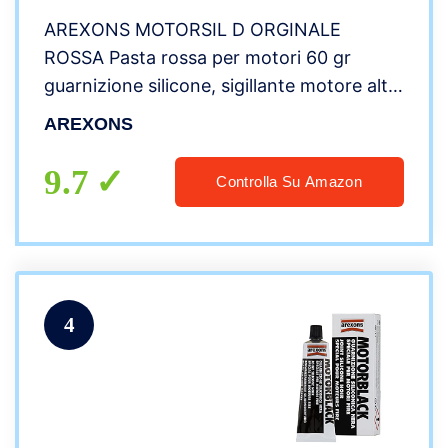
AREXONS MOTORSIL D ORGINALE
ROSSA Pasta rossa per motori 60 gr
guarnizione silicone, sigillante motore alte
temperature, mastice per guarnizioni
AREXONS
motore, resistente assorbi vibrazioni,
facile rimozione
9.7
Controlla Su Amazon
4