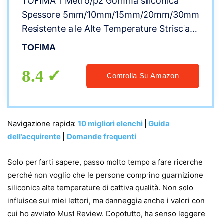
TOFIMA 1 Metro/pz Gomma siliconica
Spessore 5mm/10mm/15mm/20mm/30mm
Resistente alle Alte Temperature Striscia
di Tenuta in Gomma siliconica Solida
TOFIMA
Guarnizione (Size : 5x15mm)
8.4
Controlla Su Amazon
Navigazione rapida:
10 migliori elenchi
|
Guida
dell’acquirente
|
Domande frequenti
Solo per farti sapere, passo molto tempo a fare ricerche
perché non voglio che le persone comprino guarnizione
siliconica alte temperature di cattiva qualità. Non solo
influisce sui miei lettori, ma danneggia anche i valori con
cui ho avviato Must Review. Dopotutto, ha senso leggere