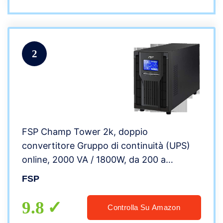
2
FSP Champ Tower 2k, doppio
convertitore Gruppo di continuità (UPS)
online, 2000 VA / 1800W, da 200 a
300VAC, con USB, RS-232 e slot
FSP
intelligente per ulteriori interfacce
9.8
Controlla Su Amazon