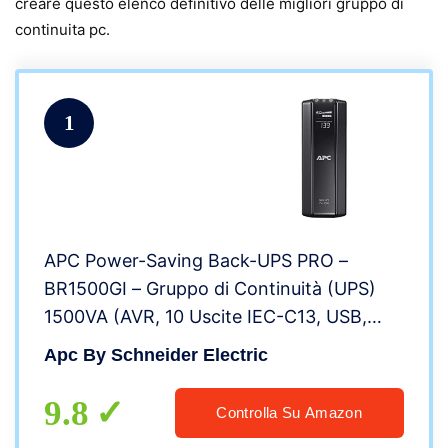
creare questo elenco definitivo delle migliori gruppo di
continuita pc.
1
APC Power-Saving Back-UPS PRO –
BR1500GI – Gruppo di Continuità (UPS)
1500VA (AVR, 10 Uscite IEC-C13, USB,
Shutdown Software, Risparmio
Apc By Schneider Electric
Energetico)
9.8
Controlla Su Amazon