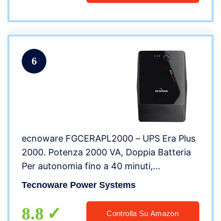
6
ecnoware FGCERAPL2000 – UPS Era Plus
2000. Potenza 2000 VA, Doppia Batteria
Per autonomia fino a 40 minuti,
Stabilizzazione AVR â USB con Software
Tecnoware Power Systems
TecnoManager per Gestione UPS per
Win/Mac
8.8
Controlla Su Amazon