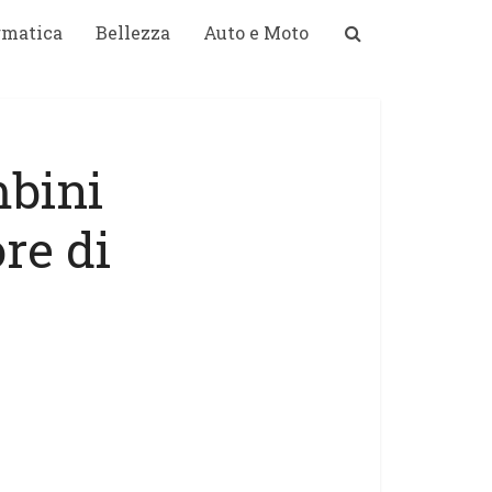
rmatica
Bellezza
Auto e Moto
mbini
re di