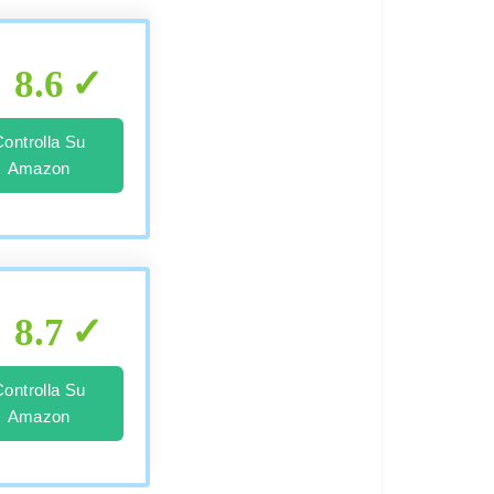
8.6
Controlla Su
Amazon
8.7
Controlla Su
Amazon