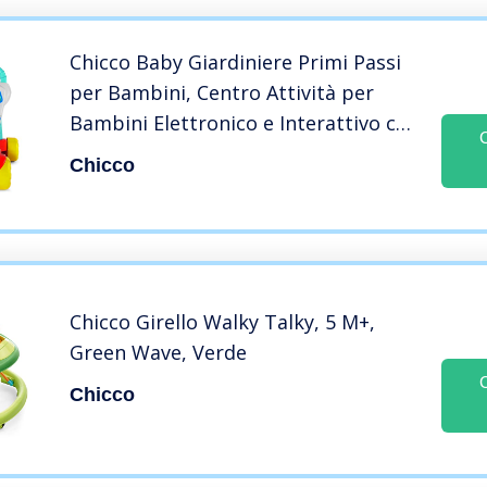
Chicco Baby Giardiniere Primi Passi
per Bambini, Centro Attività per
Bambini Elettronico e Interattivo con
Gioco a Incastri, Luci e Suoni,
Chicco
Carrello Primi Passi – Giochi Bambini
9 Mesi – 2 Anni
Chicco Girello Walky Talky, 5 M+,
Green Wave, Verde
Chicco