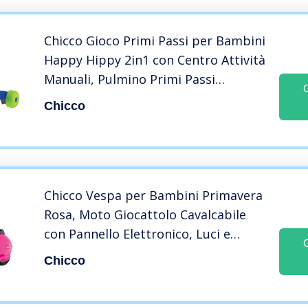
Chicco Gioco Primi Passi per Bambini
Happy Hippy 2in1 con Centro Attività
Manuali, Pulmino Primi Passi
Colorato con 4 Grandi Ruote,
Chicco
Giocattolo Educativo Regalo Bimbo e
Bimba, Giochi Bambini 9-24 Mesi
Chicco Vespa per Bambini Primavera
Rosa, Moto Giocattolo Cavalcabile
con Pannello Elettronico, Luci e
Suoni, Ruote di Supporto
Chicco
Rimuovibili, Max 25 Kg, Giochi per
Bambini 1-3 Anni