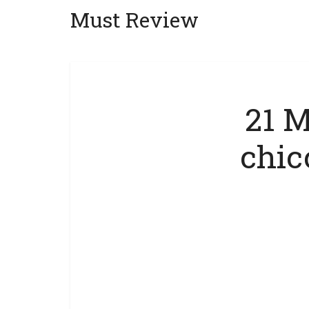
Must Review
21 M
chic