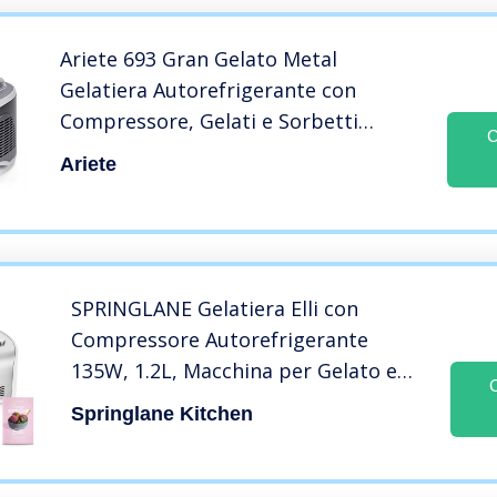
Ariete 693 Gran Gelato Metal
Gelatiera Autorefrigerante con
Compressore, Gelati e Sorbetti
C
Artigianali, Cestello Removibile 1 L,
Ariete
Display LCD, 135W, Bianco/Silver
SPRINGLANE Gelatiera Elli con
Compressore Autorefrigerante
135W, 1.2L, Macchina per Gelato e
Sorbetto in Acciaio inox, Cestello per
Springlane Kitchen
Gelato Estraibile, Ice Cream Maker,
Ricettario incluso