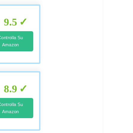
9.5
Controlla Su
Amazon
8.9
Controlla Su
Amazon