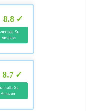
8.8
Controlla Su
Amazon
8.7
ontrolla Su
Amazon