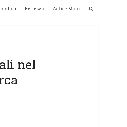
rmatica
Bellezza
Auto e Moto
ali nel
erca