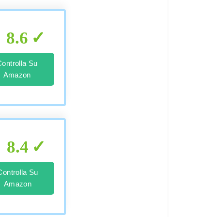
8.6
Controlla Su
Amazon
8.4
Controlla Su
Amazon