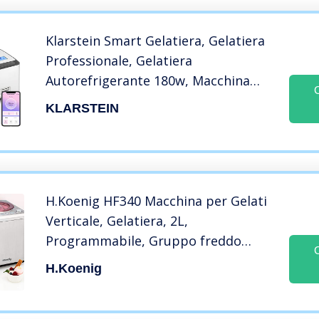
Klarstein Smart Gelatiera, Gelatiera
Professionale, Gelatiera
Autorefrigerante 180w, Macchina
Gelato con Controllo WiFi/App,
KLARSTEIN
Macchina per Gelato, Sorbettiera
per Gelati a Casa, Macchina Granita
H.Koenig HF340 Macchina per Gelati
Verticale, Gelatiera, 2L,
Programmabile, Gruppo freddo
integrato, Pronto in30/ 40min,
H.koenig
Acciaio Inox, 180W