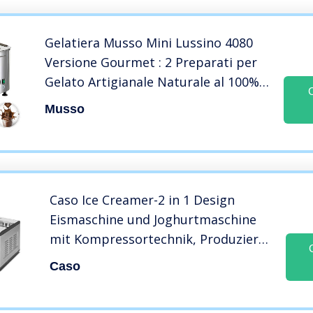
Gelatiera Musso Mini Lussino 4080
Versione Gourmet : 2 Preparati per
Gelato Artigianale Naturale al 100%,
Ricette Selezionate e 1 Pratica
Musso
Spatola in Silicone
Caso Ice Creamer-2 in 1 Design
Eismaschine und Joghurtmaschine
mit Kompressortechnik, Produziert
bis zu 2 Liter Eiscr Macchina per Il
Caso
Gelato, 180 W, 2 Litri, 44 Decibel,
Plastica, Argento