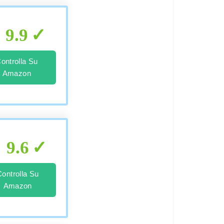
9.9
ontrolla Su
Amazon
9.6
Controlla Su
Amazon