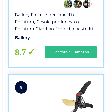
Ballery Forbice per Innesti e
Potatura, Cesoie per Innesto e
Potatura Giardino Forbici Innesto Kit
Innestatrice Professionale Forbici da
Ballery
Potatura per Alberi da
Frutto/Pianta/Ramo
8.7
Controlla Su Amazon
9