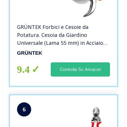
GRÜNTEK Forbici e Cesoie da
Potatura. Cesoia da Giardino
Universale (Lama 55 mm) in Acciaio
Antiaderente
GRÜNTEK
9.4
Controlla Su Amazon
6