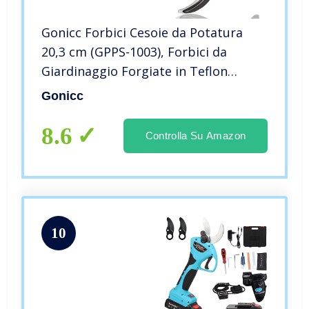
Gonicc Forbici Cesoie da Potatura
20,3 cm (GPPS-1003), Forbici da
Giardinaggio Forgiate in Teflon
antiaderente, cesoie taglienti, cesoie
Gonicc
a mano, potatrici da giardino,
Attrezzi per bonsai
8.6
Controlla Su Amazon
10