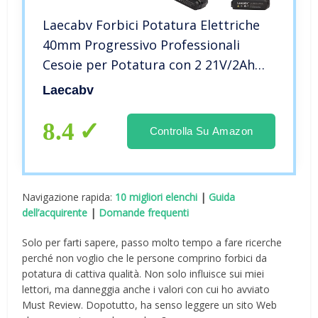
Laecabv Forbici Potatura Elettriche
40mm Progressivo Professionali
Cesoie per Potatura con 2 21V/2Ah
batteria per potatura Giardinaggio
Laecabv
Ulivi Albero da frutta vigneto (LA40)
8.4
Controlla Su Amazon
Navigazione rapida:
10 migliori elenchi
|
Guida
dell’acquirente
|
Domande frequenti
Solo per farti sapere, passo molto tempo a fare ricerche
perché non voglio che le persone comprino forbici da
potatura di cattiva qualità. Non solo influisce sui miei
lettori, ma danneggia anche i valori con cui ho avviato
Must Review. Dopotutto, ha senso leggere un sito Web