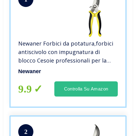
Newaner Forbici da potatura,forbici
antiscivolo con impugnatura di
blocco Cesoie professionali per la
riparazione di fiori giardino,forbici
Newaner
multifunzionali che possono tagliare
rami e rattan（giallo）
9.9
Controlla Su Amazon
2