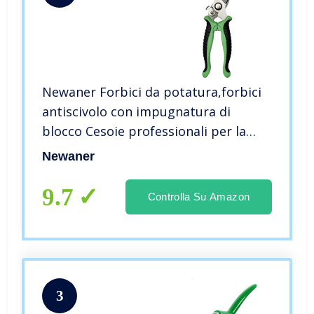
Newaner Forbici da potatura,forbici
antiscivolo con impugnatura di
blocco Cesoie professionali per la
riparazione di fiori giardino,forbici
Newaner
multifunzionali che possono tagliare
rami e rattan（verde）
9.7
Controlla Su Amazon
3