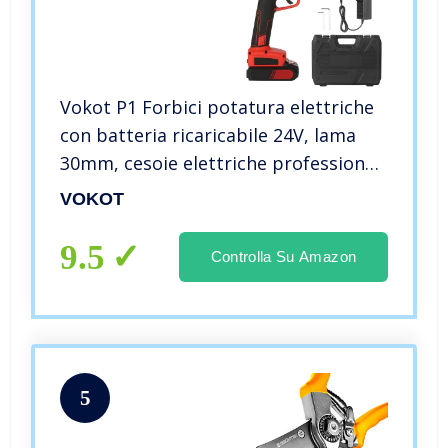
Vokot P1 Forbici potatura elettriche
con batteria ricaricabile 24V, lama
30mm, cesoie elettriche professionali
per giardinaggio
VOKOT
9.5
Controlla Su Amazon
5