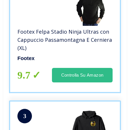
Footex Felpa Stadio Ninja Ultras con
Cappuccio Passamontagna E Cerniera
(XL)
Footex
9.7
Controlla Su Amazon
3