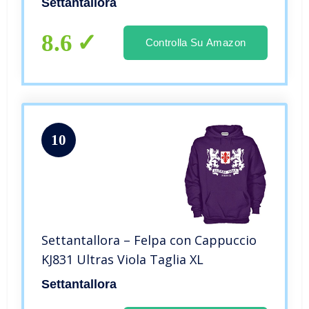
Settantallora
8.6
Controlla Su Amazon
10
Settantallora – Felpa con Cappuccio
KJ831 Ultras Viola Taglia XL
Settantallora