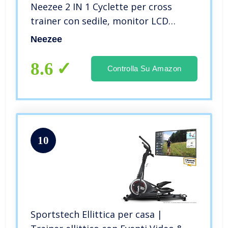
Neezee 2 IN 1 Cyclette per cross
trainer con sedile, monitor LCD
intelligente, allenamento migliorato
Neezee
per tutto il corpo, fino a 120 kg nero
8.6
Controlla Su Amazon
10
Sportstech Ellittica per casa |