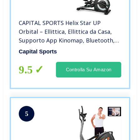
CAPITAL SPORTS Helix Star UP
Orbital – Ellittica, Ellittica da Casa,
Supporto App Kinomap, Bluetooth,
Funzione Pendenza 3 Livelli, Massa
Capital Sports
Volano: 25kg, Resistenza Magnetica
32 Livelli, Nero
9.5
Controlla Su Amazon
5