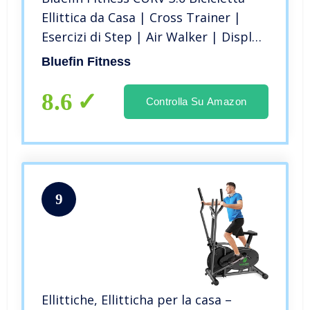
Ellittica da Casa | Cross Trainer |
Esercizi di Step | Air Walker | Display
LCD Digitale | Bluetooth | App
Bluefin Fitness
Smartphone | Nero e Grigio-Argento
8.6
Controlla Su Amazon
9
Ellittiche, Ellitticha per la casa –