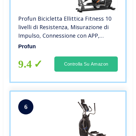
Profun Bicicletta Ellittica Fitness 10
livelli di Resistenza, Misurazione di
Impulso, Connessione con APP,
Monitor LCD, Volano Inerzia 7kg, Max
Profun
180 kG (Grigio-2023)
9.4
Controlla Su Amazon
6