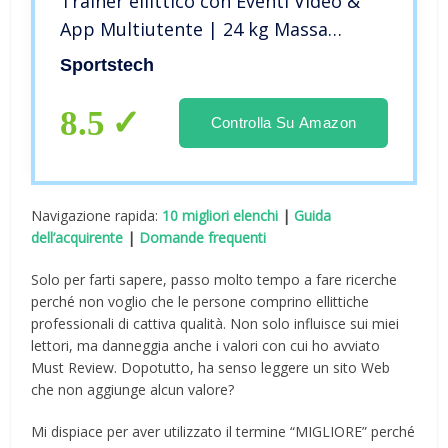
Trainer ellittico con Eventi Video &
App Multiutente | 24 kg Massa
volano | 26 programmi + HRC |
Sportstech
Marchio di qualità Tedesca per
Fitness CX640
8.5
Controlla Su Amazon
Navigazione rapida:
10 migliori elenchi
|
Guida
dell’acquirente
|
Domande frequenti
Solo per farti sapere, passo molto tempo a fare ricerche
perché non voglio che le persone comprino ellittiche
professionali di cattiva qualità. Non solo influisce sui miei
lettori, ma danneggia anche i valori con cui ho avviato
Must Review. Dopotutto, ha senso leggere un sito Web
che non aggiunge alcun valore?
Mi dispiace per aver utilizzato il termine “MIGLIORE” perché