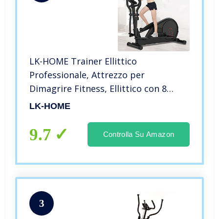
LK-HOME Trainer Ellittico
Professionale, Attrezzo per
Dimagrire Fitness, Ellittico con 8
Livelli di Resistenza E Sensore di
LK-HOME
Frequenza Cardiaca, Cardio Fitness
9.7
Controlla Su Amazon
3