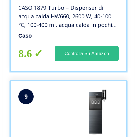
CASO 1879 Turbo – Dispenser di
acqua calda HW660, 2600 W, 40-100
°C, 100-400 ml, acqua calda in pochi
secondi, efficiente e a risparmio
Caso
energetico, acciaio inox/nero
8.6
Controlla Su Amazon
9