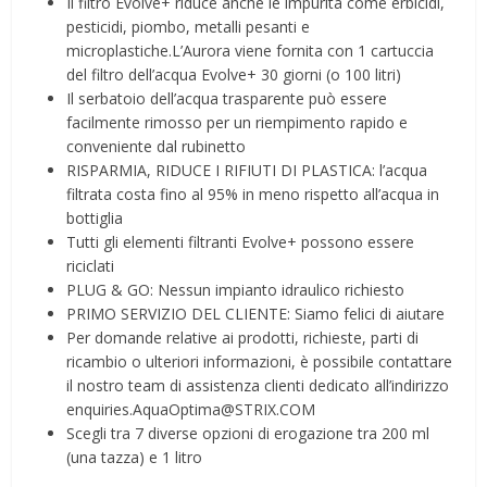
Il filtro Evolve+ riduce anche le impurità come erbicidi,
pesticidi, piombo, metalli pesanti e
microplastiche.L’Aurora viene fornita con 1 cartuccia
del filtro dell’acqua Evolve+ 30 giorni (o 100 litri)
Il serbatoio dell’acqua trasparente può essere
facilmente rimosso per un riempimento rapido e
conveniente dal rubinetto
RISPARMIA, RIDUCE I RIFIUTI DI PLASTICA: l’acqua
filtrata costa fino al 95% in meno rispetto all’acqua in
bottiglia
Tutti gli elementi filtranti Evolve+ possono essere
riciclati
PLUG & GO: Nessun impianto idraulico richiesto
PRIMO SERVIZIO DEL CLIENTE: Siamo felici di aiutare
Per domande relative ai prodotti, richieste, parti di
ricambio o ulteriori informazioni, è possibile contattare
il nostro team di assistenza clienti dedicato all’indirizzo
enquiries.AquaOptima@STRIX.COM
Scegli tra 7 diverse opzioni di erogazione tra 200 ml
(una tazza) e 1 litro