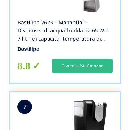
Bastilipo 7623 – Manantial –
Dispenser di acqua fredda da 65 W e
7 litri di capacità, temperatura di
raffreddamento: 8-15 gradi, colore
Bastilipo
argento
8.8
Controlla Su Amazon
7