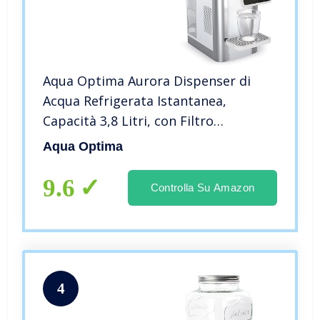
Aqua Optima Aurora Dispenser di
Acqua Refrigerata Istantanea,
Capacità 3,8 Litri, con Filtro
Dell’acqua a 5 Stadi Evolve+ per la
Aqua Optima
Riduzione Della Microplastica e Delle
Impurità
9.6
Controlla Su Amazon
4