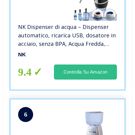
NK Dispenser di acqua – Dispenser
automatico, ricarica USB, dosatore in
acciaio, senza BPA, Acqua Fredda,
1200 mAh, 1,5 l, 5,7 l, 10 l, 11,3 l, 15 l,
NK
18,9 l, (Colore Nero)
9.4
Controlla Su Amazon
6