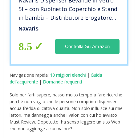
Navaris Dispenser Bevande in Vetro
5l – con Rubinetto Coperchio e Stand
in bambù – Distributore Erogatore
Acqua Bibite Calde Fredde – Drink
Navaris
Dispenser
8.5
Controlla Su Amazon
Navigazione rapida:
10 migliori elenchi
|
Guida
dell’acquirente
|
Domande frequenti
Solo per farti sapere, passo molto tempo a fare ricerche
perché non voglio che le persone comprino dispenser
acqua fredda di cattiva qualità. Non solo influisce sui miei
lettori, ma danneggia anche i valori con cui ho avviato
Must Review. Dopotutto, ha senso leggere un sito Web
che non aggiunge alcun valore?