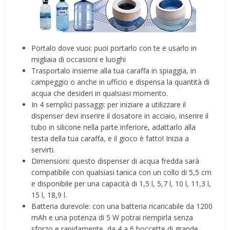
Portalo dove vuoi: puoi portarlo con te e usarlo in
migliaia di occasioni e luoghi
Trasportalo insieme alla tua caraffa in spiaggia, in
campeggio o anche in ufficio e dispensa la quantità di
acqua che desideri in qualsiasi momento.
In 4 semplici passaggi: per iniziare a utilizzare il
dispenser devi inserire il dosatore in acciaio, inserire il
tubo in silicone nella parte inferiore, adattarlo alla
testa della tua caraffa, e il gioco è fatto! Inizia a
servirti.
Dimensioni: questo dispenser di acqua fredda sarà
compatibile con qualsiasi tanica con un collo di 5,5 cm
e disponibile per una capacità di 1,5 l, 5,7 l, 10 l, 11,3 l,
15 l, 18,9 l.
Batteria durevole: con una batteria ricaricabile da 1200
mAh e una potenza di 5 W potrai riempirla senza
sforzo e rapidamente, da 4 a 6 boccette di grande