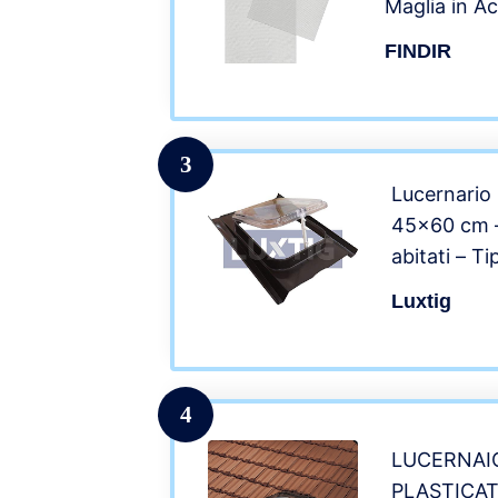
Maglia in Ac
304 Mesh 1
FINDIR
per Insetti 
Bagno Preve
3
Lucernario
45×60 cm –
abitati – T
Luxtig
4
LUCERNAI
PLASTICA