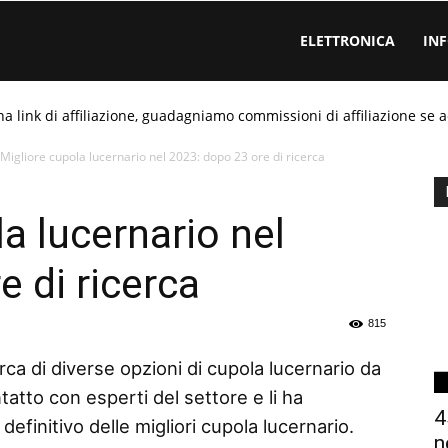
ELETTRONICA
IN
ha link di affiliazione, guadagniamo commissioni di affiliazione se a
Migliore cupola lucernario nel 2023: dopo 23 ore di ricerca
a lucernario nel
 di ricerca
815
rca di diverse opzioni di cupola lucernario da
tatto con esperti del settore e li ha
4
efinitivo delle migliori cupola lucernario.
n