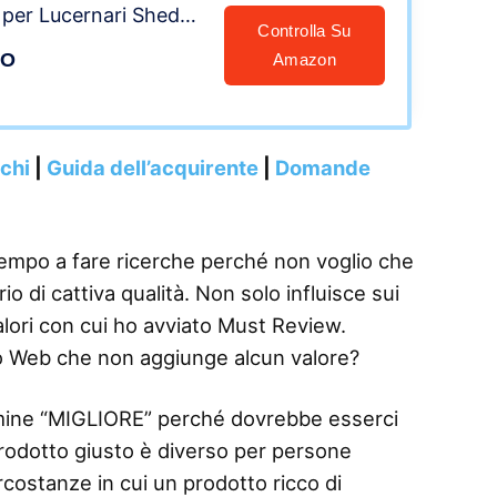
 per Lucernari Shed
Controlla Su
Cupole
LO
Amazon
nchi
|
Guida dell’acquirente
|
Domande
tempo a fare ricerche perché non voglio che
 di cattiva qualità. Non solo influisce sui
alori con cui ho avviato Must Review.
o Web che non aggiunge alcun valore?
termine “MIGLIORE” perché dovrebbe esserci
 prodotto giusto è diverso per persone
rcostanze in cui un prodotto ricco di