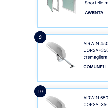
Sportello 
15 x 20 cm
AWENTA
manutenzio
con telaio i
costruzion
9
AIRWIN 45
CORSA=350
cremagliera
Frangisole 
COMUNEL
10
AIRWIN 65
CORSA=350