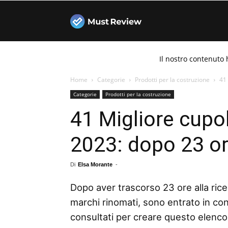
Must
Il nostro contenuto 
Review
Home
Categorie
Prodotti per la costruzione
41 
Categorie
Prodotti per la costruzione
41 Migliore cupol
2023: dopo 23 ore
Di
Elsa Morante
-
Dopo aver trascorso 23 ore alla rice
marchi rinomati, sono entrato in con
consultati per creare questo elenco d