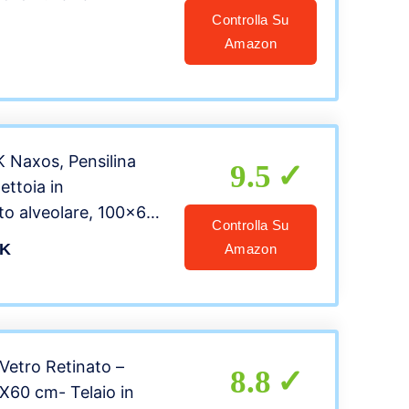
Controlla Su
Amazon
Naxos, Pensilina
9.5
ettoia in
to alveolare, 100×60
Controlla Su
umé
K
Amazon
Vetro Retinato –
8.8
X60 cm- Telaio in