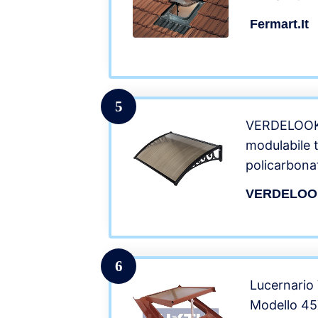
Fermart.it
5
VERDELOOK 
modulabile t
policarbona
cm, Nero f
VERDELOO
6
Lucernario 
Modello 45