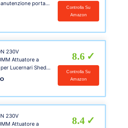
manutenzione porta
Controlla Su
 manutenzione pulizia
Amazon
ne infisso apertura
n alluminio di
e a secco, Verde
0N 230V
8.6
MM Attuatore a
 per Lucernari Shed
Controlla Su
Cupole
LO
Amazon
0N 230V
8.4
MM Attuatore a