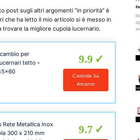
El
 post sugli altri argomenti “in priorità” è
Do
i che ha letto il mio articolo si è messo in
op
a trovare la migliore cupola lucernario.
so
icambio per
9.9
lucernari tetto –
 45×60
Controlla Su
Amazon
 Rete Metallica Inox
9.7
ola 300 x 210 mm