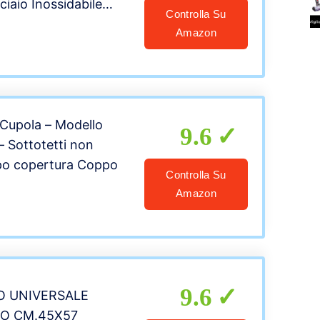
ciaio Inossidabile
Controlla Su
mm Rete Metallica
Amazon
Roditori Filtro Cucina
nire Topi
 Cupola – Modello
9.6
 Sottotetti non
ipo copertura Coppo
Controlla Su
Amazon
9.6
O UNIVERSALE
TO CM.45X57