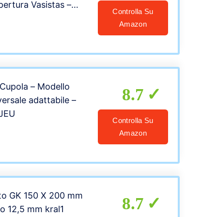
pertura Vasistas –
Controlla Su
ppo Francese, Rosso
Amazon
 Cupola – Modello
8.7
ersale adattabile –
JEU
Controlla Su
Amazon
rto GK 150 X 200 mm
8.7
o 12,5 mm kral1