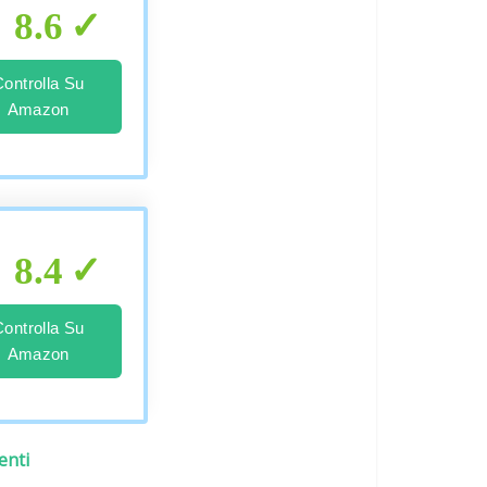
8.6
Controlla Su
Amazon
8.4
Controlla Su
Amazon
enti