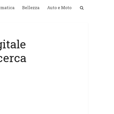
rmatica
Bellezza
Auto e Moto
itale
icerca