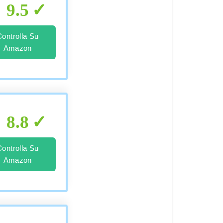
9.5
Controlla Su
Amazon
8.8
Controlla Su
Amazon