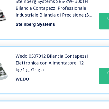
Steinberg Systems SBS-ZW- 3001H
Bilancia Contapezzi Professionale
Industriale Bilancia di Precisione (30
kg / 1 g, Piattaforma: 26 x 21 cm,
Steinberg Systems
LCD, incl. Batteria e Cavo) Bianca
Wedo 0507012 Bilancia Contapezzi
Elettronica con Alimentatore, 12
kg/1 g, Grigia
WEDO