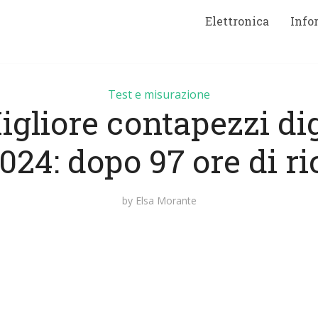
Elettronica
Info
Test e misurazione
igliore contapezzi dig
024: dopo 97 ore di r
by
Elsa Morante