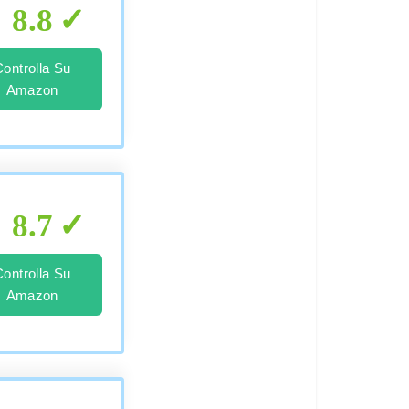
8.8
Controlla Su
Amazon
8.7
Controlla Su
Amazon