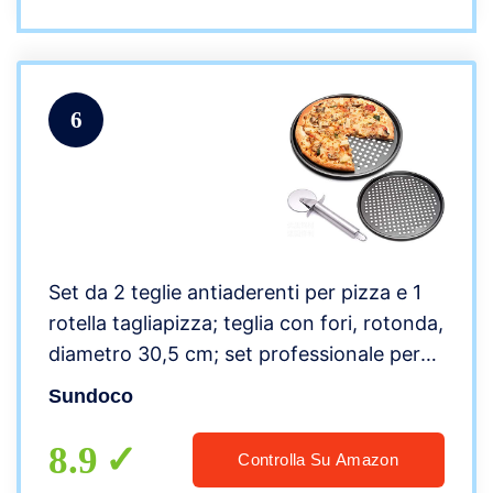
6
Set da 2 teglie antiaderenti per pizza e 1
rotella tagliapizza; teglia con fori, rotonda,
diametro 30,5 cm; set professionale per
fare la pizza a casa come in pizzeria, per
Sundoco
grill e barbecue
8.9
Controlla Su Amazon