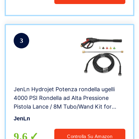
3
JenLn Hydrojet Potenza rondella ugelli
4000 PSI Rondella ad Alta Pressione
Pistola Lance / 8M Tubo/Wand Kit for
Auto Pulizia della Pistola di Acqua (Color :
JenLn
Black, Size : 105cm)
9.6
Controlla Su Amazon