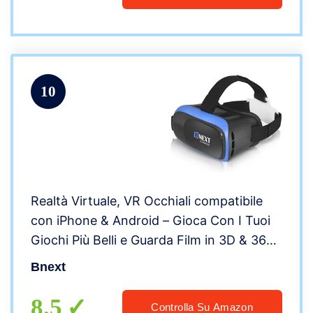
10
Realtà Virtuale, VR Occhiali compatibile
con iPhone & Android – Gioca Con I Tuoi
Giochi Più Belli e Guarda Film in 3D & 360
Con Questi Nuovi Confortevoli Occhiali
Bnext
VR (Blue)
8.5
Controlla Su Amazon