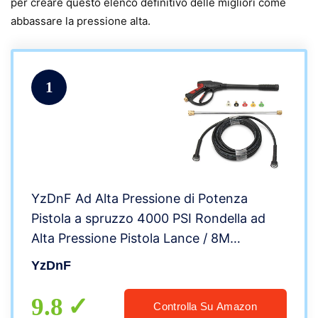
per creare questo elenco definitivo delle migliori come
abbassare la pressione alta.
1
YzDnF Ad Alta Pressione di Potenza
Pistola a spruzzo 4000 PSI Rondella ad
Alta Pressione Pistola Lance / 8M
Tubo/Wand Kit for Auto Pulizia della
YzDnF
Pistola di Acqua (Color : Black, Size :
105cm)
9.8
Controlla Su Amazon