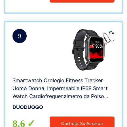
9
Smartwatch Orologio Fitness Tracker
Uomo Donna, Impermeabile IP68 Smart
Watch Cardiofrequenzimetro da Polso
Contapassi Smartband Activity Tracker
DUODUOGO
Bambini Cronometro per Android iOS
(nero)
8.6
Controlla Su Amazon