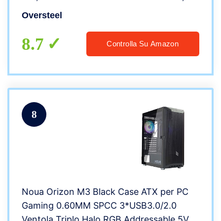
frontale a rete, 2 filtri antipolvere, vetro
Oversteel
laterale temperato, USB 3.0, nero
8.7
Controlla Su Amazon
8
Noua Orizon M3 Black Case ATX per PC
Gaming 0.60MM SPCC 3*USB3.0/2.0
Ventola Triplo Halo RGB Addressable 5V