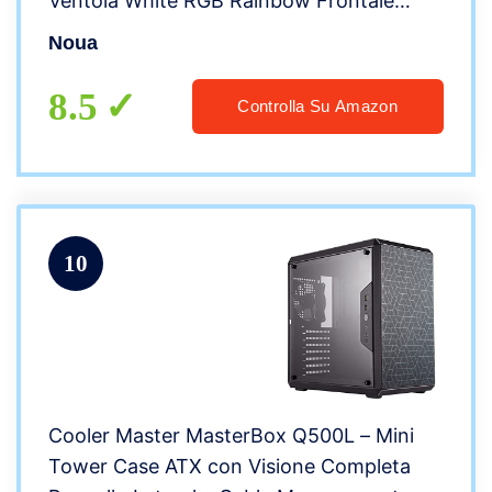
Ventola White RGB Rainbow Frontale
Mesh & Pannello Laterale in Vetro
Noua
Temperato Chiusura Magnetica (AxPxL:
405x380x210 mm)
8.5
Controlla Su Amazon
10
Cooler Master MasterBox Q500L – Mini
Tower Case ATX con Visione Completa