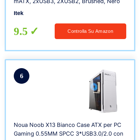
mATX, 2xUSB3, 2XUSB2, Brushed, Nero
Itek
9.5
Controlla Su Amazon
6
Noua Noob X13 Bianco Case ATX per PC
Gaming 0.55MM SPCC 3*USB3.0/2.0 con