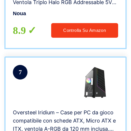
Ventola Triplo Halo RGB Addressable 5V
3-Pin Pannello Laterale in Vetro
Noua
Temperato (AxPxL: 450x420x180 mm)
8.9
Controlla Su Amazon
7
Oversteel Iridium – Case per PC da gioco
compatibile con schede ATX, Micro ATX e
ITX, ventola A-RGB da 120 mm inclusa,