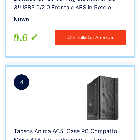
3*USB3.0/2.0 Frontale ABS in Rete e
Pannello Laterale in Vetro Temperato
Nuwo
(AxPxL: 433x355x190 mm)
9.6
Controlla Su Amazon
4
Tacens Anima AC5, Case PC Compatto
Micro ATX, Raffreddamento a Rete