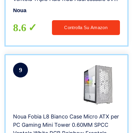
Front Mesh & Pannello Laterale in Vetro
Noua
Temperato Chiusura Magnetica (AxPxL:
482x396x210 mm)
8.6
Controlla Su Amazon
9
Noua Fobia L8 Bianco Case Micro ATX per
PC Gaming Mini Tower 0.60MM SPCC