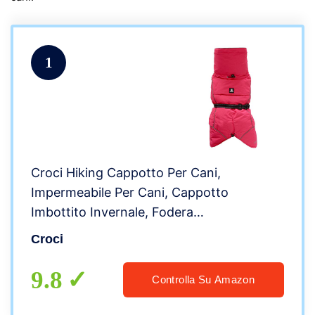
1
Croci Hiking Cappotto Per Cani,
Impermeabile Per Cani, Cappotto
Imbottito Invernale, Fodera
Termoregolante, K2, Colore Fuxia, Taglia
Croci
80 Cm – 385 g
9.8
Controlla Su Amazon