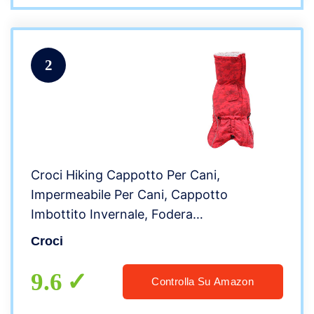
2
Croci Hiking Cappotto Per Cani,
Impermeabile Per Cani, Cappotto
Imbottito Invernale, Fodera
Termoregolante, Annapurna, Taglia 55 Cm
Croci
– 381 g
9.6
Controlla Su Amazon