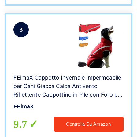
3
FEimaX Cappotto Invernale Impermeabile
per Cani Giacca Calda Antivento
Riflettente Cappottino in Pile con Foro per
Imbracatura, Vestiti Invernali per Cane di
FEimaX
Taglia Piccola Media e Grande
9.7
Controlla Su Amazon