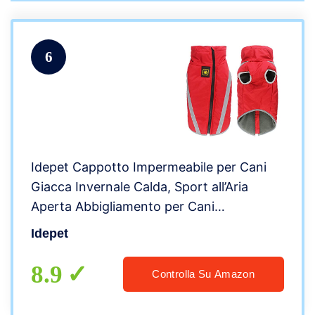
6
Idepet Cappotto Impermeabile per Cani
Giacca Invernale Calda, Sport all’Aria
Aperta Abbigliamento per Cani
Impermeabile Gilet per Cani di Taglia
Idepet
Piccola e Media con Foro per Imbracatura
8.9
Controlla Su Amazon