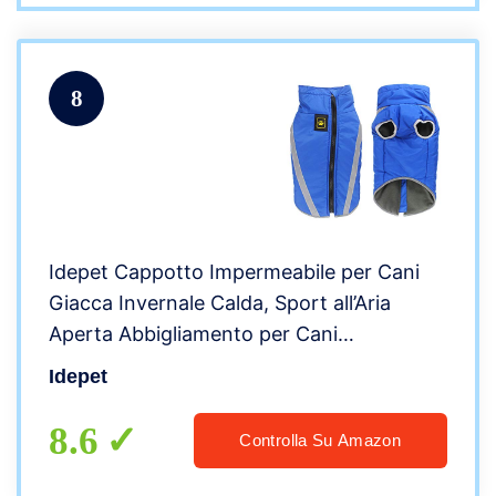
8
Idepet Cappotto Impermeabile per Cani
Giacca Invernale Calda, Sport all’Aria
Aperta Abbigliamento per Cani
Impermeabile Gilet per Cani di Taglia
Idepet
Piccola e Media con Foro per Imbracatura
8.6
Controlla Su Amazon