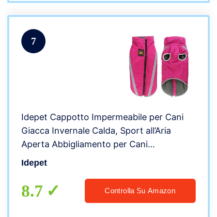
7
Idepet Cappotto Impermeabile per Cani
Giacca Invernale Calda, Sport all’Aria
Aperta Abbigliamento per Cani
Impermeabile Gilet per Cani di Taglia
Idepet
Piccola e Media con Foro per Imbracatura
8.7
Controlla Su Amazon