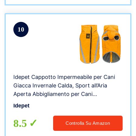
10
Idepet Cappotto Impermeabile per Cani
Giacca Invernale Calda, Sport all’Aria
Aperta Abbigliamento per Cani
Impermeabile Gilet per Cani di Taglia
Idepet
Piccola e Media con Foro per Imbracatura
8.5
Controlla Su Amazon