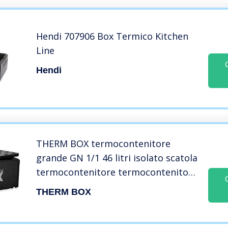
Hendi 707906 Box Termico Kitchen
Line
Hendi
THERM BOX termocontenitore
grande GN 1/1 46 litri isolato scatola
termocontenitore termocontenitore
mantenere caldo box cool box box
THERM BOX
box polistirolo all’interno:
54×34,5x24cm riutilizzabile