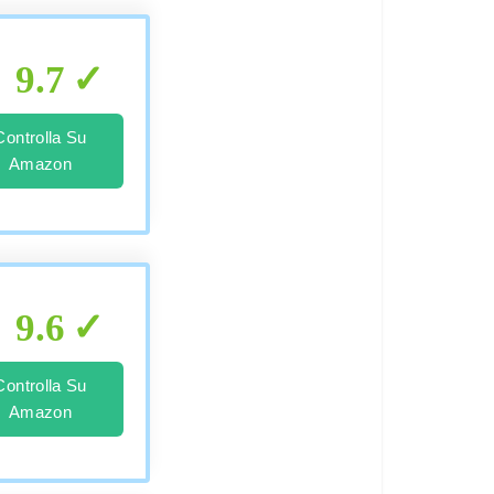
9.7
Controlla Su
Amazon
9.6
Controlla Su
Amazon