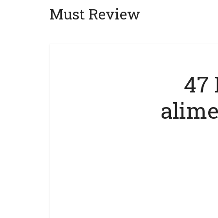
Must Review
47 
alime