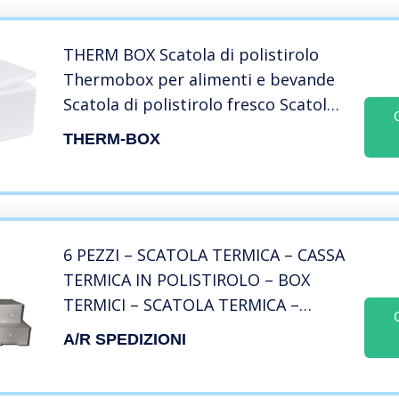
THERM BOX Scatola di polistirolo
Thermobox per alimenti e bevande
Scatola di polistirolo fresco Scatola
di riscaldamento 59,5×39,5x32cm 46
THERM-BOX
litri bianco xxl Riutilizzabile
6 PEZZI – SCATOLA TERMICA – CASSA
TERMICA IN POLISTIROLO – BOX
TERMICI – SCATOLA TERMICA –
TRASPORTO PER ALIMENTI -DA
A/R SPEDIZIONI
3/5/6/7/10/15/20/30 KG (30 KG)