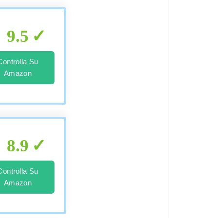
9.5
Controlla Su
Amazon
8.9
Controlla Su
Amazon