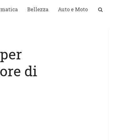
rmatica
Bellezza
Auto e Moto
 per
ore di