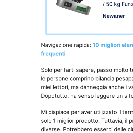
/ 50 kg Fun
Display,Bila
Newaner
Bagaglio Val
bagagli, via
casa
Navigazione rapida:
10 migliori ele
frequenti
Solo per farti sapere, passo molto 
le persone comprino bilancia pesapac
miei lettori, ma danneggia anche i v
Dopotutto, ha senso leggere un sit
Mi dispiace per aver utilizzato il 
solo 1 miglior prodotto. Tuttavia, il
diverse. Potrebbero esserci delle ci