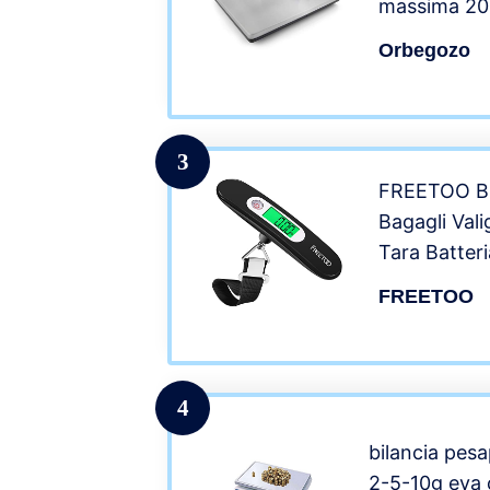
massima 200
acciaio inox
Orbegozo
funzione tar
e con adatt
3
FREETOO Bil
Bagagli Vali
Tara Batteri
All’aperto C
FREETOO
Capacità (N
4
bilancia pes
2-5-10g eva 