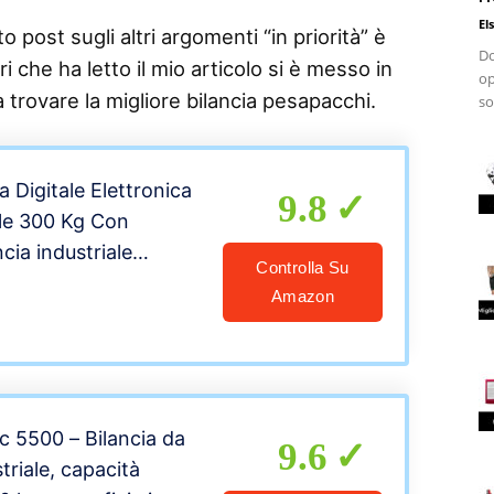
El
 post sugli altri argomenti “in priorità” è
Do
i che ha letto il mio articolo si è messo in
op
a trovare la migliore bilancia pesapacchi.
so
 Digitale Elettronica
9.8
le 300 Kg Con
ncia industriale
Controlla Su
per utilizzarla in
Amazon
sa, Azienda o Attività
 5500 – Bilancia da
9.6
triale, capacità