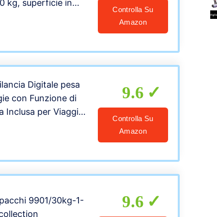
 kg, superficie in
Controlla Su
 (39 x 31 cm),
Amazon
a, funziona a batteria
atore di corrente
ancia Digitale pesa
9.6
gie con Funzione di
a Inclusa per Viaggi
Controlla Su
asa 110 lb / 50 kg
Amazon
ero) 1
9.6
apacchi 9901/30kg-1-
collection