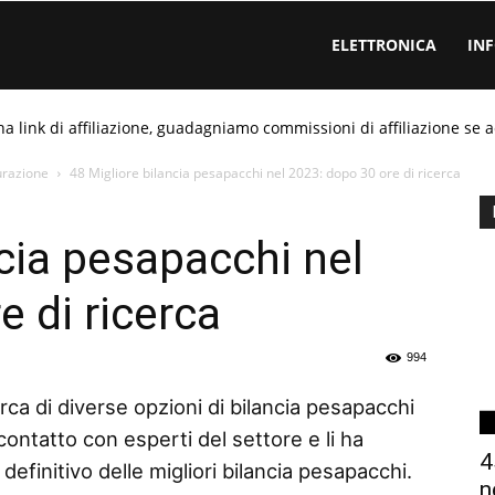
ELETTRONICA
IN
ha link di affiliazione, guadagniamo commissioni di affiliazione se a
urazione
48 Migliore bilancia pesapacchi nel 2023: dopo 30 ore di ricerca
ncia pesapacchi nel
 di ricerca
994
rca di diverse opzioni di bilancia pesapacchi
contatto con esperti del settore e li ha
4
efinitivo delle migliori bilancia pesapacchi.
n