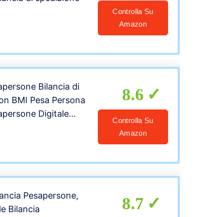
Controlla Su
Amazon
apersone Bilancia di
8.6
con BMI Pesa Persona
apersone Digitale
Controlla Su
on App per IOS e
Amazon
artphone, Robusto
rato, LED Display,
o
ancia Pesapersone,
8.7
e Bilancia