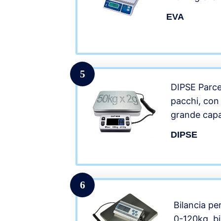
EVA
5
DIPSE Parcel
pacchi, con
grande capa
50kg x 0,0
DIPSE
6
Bilancia pe
0-120kg, bi