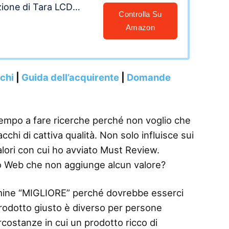
zione di Tara LCD
Controlla Su
ncia Digitale pesa
Amazon
igie,Adatto per
ggi, ufficio postale e
nchi
|
Guida dell’acquirente
|
Domande
tempo a fare ricerche perché non voglio che
chi di cattiva qualità. Non solo influisce sui
alori con cui ho avviato Must Review.
o Web che non aggiunge alcun valore?
termine “MIGLIORE” perché dovrebbe esserci
 prodotto giusto è diverso per persone
rcostanze in cui un prodotto ricco di