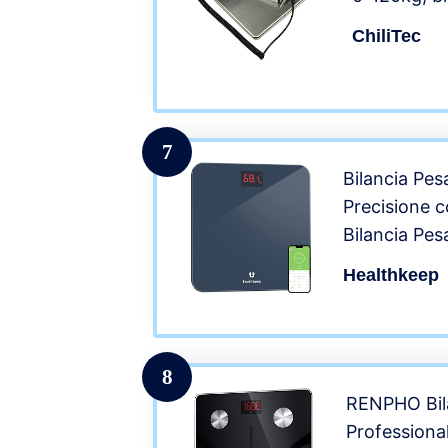
ChiliTec
7
Bilancia Pes
Precisione 
Bilancia Pes
Bluetooth c
Healthkeep
Android Sm
Vetro Tempe
180kg, Grigi
8
RENPHO Bil
Professional