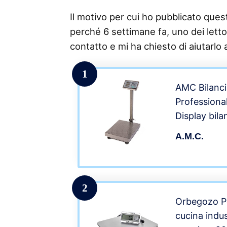
Il motivo per cui ho pubblicato questo
perché 6 settimane fa, uno dei lettor
contatto e mi ha chiesto di aiutarlo 
1
AMC Bilancia
Professiona
Display bila
ricaricabile 
A.M.C.
Negozio, Ca
ambulante
2
Orbegozo Pc
cucina indus