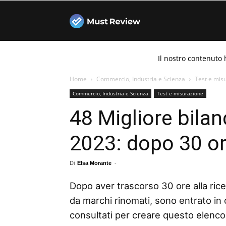
Must
Il nostro contenuto 
Review
Home
Commercio, Industria e Scienza
Test e mis
Commercio, Industria e Scienza
Test e misurazione
48 Migliore bila
2023: dopo 30 ore
Di
Elsa Morante
-
Dopo aver trascorso 30 ore alla rice
da marchi rinomati, sono entrato in 
consultati per creare questo elenco d