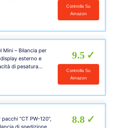
Controlla Su
Amazon
 Mini – Bilancia per
9.5
 display esterno e
cità di pesatura
Controlla Su
02kg
Amazon
8.8
r pacchi “CT PW-120”,
lancia di spedizione