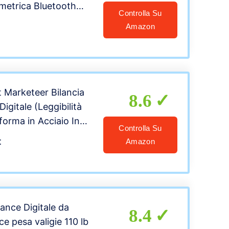
metrica Bluetooth
Controlla Su
a Persona Digitale
Amazon
sura Peso Corporeo,
sa, BMI, Massa
 Massa Ossea,
Marketeer Bilancia
8.6
igitale (Leggibilità
forma in Acciaio Inox
Controlla Su
ando Separato,
t
Amazon
nteggio e Tara,
 Cifre) Limite Peso
ance Digitale da
8.4
nce pesa valigie 110 lb