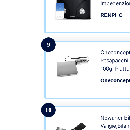
Impedenzio
Bilancia Pes
RENPHO
con App-Mi
Massa Gras
Muscolare,
Proteine
9
Oneconcept 
Pesapacchi D
100g, Piatta
27×27, Com
Oneconcep
Funzione Co
Schermo a 5
200 Kg
10
Newaner Bil
Valigie,Bila