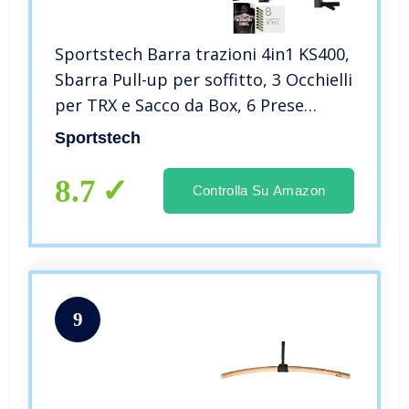
Sportstech Barra trazioni 4in1 KS400,
Sbarra Pull-up per soffitto, 3 Occhielli
per TRX e Sacco da Box, 6 Prese
Antiscivolo, Molto Stabile per
Sportstech
innumerevoli Esercizi, Montaggio al
soffitto con 8 Viti
8.7
Controlla Su Amazon
9