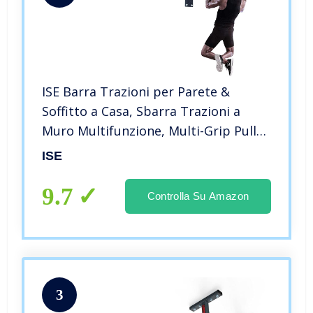
ISE Barra Trazioni per Parete &
Soffitto a Casa, Sbarra Trazioni a
Muro Multifunzione, Multi-Grip Pull
Up Chin Up Bar per Sacco da Boxe,
ISE
Max 120KG, Materiale di Fissaggio
incl, SY-165
9.7
Controlla Su Amazon
3