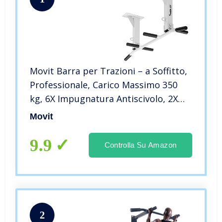
Movit Barra per Trazioni – a Soffitto,
Professionale, Carico Massimo 350
kg, 6X Impugnatura Antiscivolo, 2X
Gancio – Sbarra per Sollevarsi,
Movit
Allenamento, Fitness, Pull up Bar,
Chin Up
9.9
Controlla Su Amazon
2