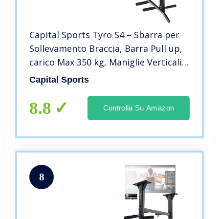
Capital Sports Tyro S4 – Sbarra per
Sollevamento Braccia, Barra Pull up,
carico Max 350 kg, Maniglie Verticali
Imbottite, Struttura in Acciaio,
Capital Sports
Rivestimento in Polvere, Montaggio
di soffitto
8.8
Controlla Su Amazon
8