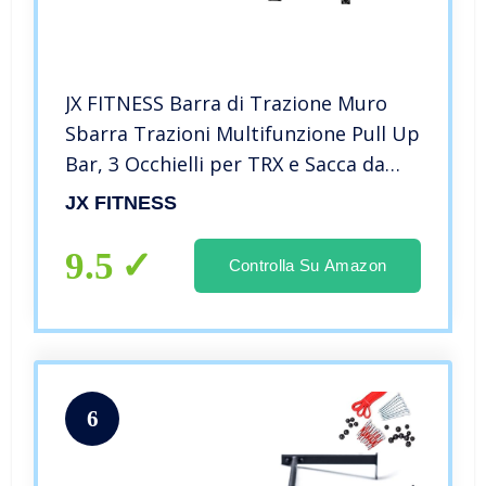
JX FITNESS Barra di Trazione Muro
Sbarra Trazioni Multifunzione Pull Up
Bar, 3 Occhielli per TRX e Sacca da
Box, Barra Fitness
JX FITNESS
9.5
Controlla Su Amazon
6