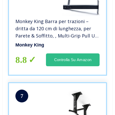
Monkey King Barra per trazioni –
dritta da 120 cm di lunghezza, per
Parete & Soffitto, , Multi-Grip Pull Up
Chin Up Bar per Sacco da Boxe,TRX,
Monkey King
Max 200KG, struttura forte,
streetworkout, calisthenics
8.8
Controlla Su Amazon
7