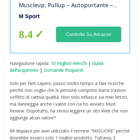
Muscleup, Pullup – Autoportante –
Made in Italy
M Sport
8.4
Controlla Su Amazon
Navigazione rapida:
10 migliori elenchi
|
Guida
dell’acquirente
|
Domande frequenti
Solo per farti sapere, passo molto tempo a fare ricerche
perché non voglio che le persone comprino barra trazioni
soffitto di cattiva qualità. Non solo influisce sui miei lettori,
ma danneggia anche i valori con cui ho avviato Must
Review. Dopotutto, ha senso leggere un sito Web che non
aggiunge alcun valore?
Mi dispiace per aver utilizzato il termine “MIGLIORE” perché
dovrebbe esserci solo 1 miglior prodotto. Tuttavia, il