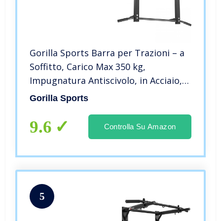
Gorilla Sports Barra per Trazioni – a
Soffitto, Carico Max 350 kg,
Impugnatura Antiscivolo, in Acciaio,
Nero/Bianco – Sbarra Multifunzione,
Gorilla Sports
Chin Up, Pull Up Bar, per
Sollevamento, Fitness, Palestra
9.6
Controlla Su Amazon
5