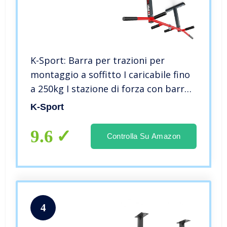
K-Sport: Barra per trazioni per
montaggio a soffitto I caricabile fino
a 250kg I stazione di forza con barra
pull up e 3 maniglie I Attrezzatura
K-Sport
fitness professionale per la casa,
incluso e-book
9.6
Controlla Su Amazon
4