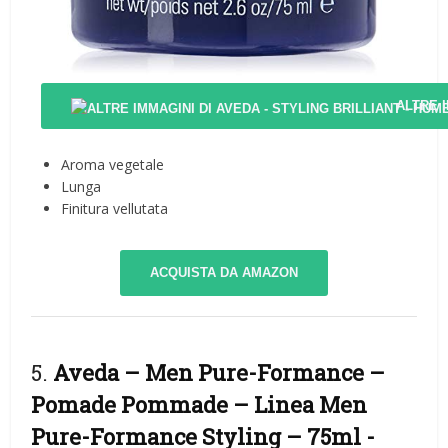
ALTRE 
Aroma vegetale
Lunga
Finitura vellutata
ACQUISTA DA AMAZON
5.
Aveda – Men Pure-Formance –
Pomade Pommade – Linea Men
Pure-Formance Styling – 75ml
-