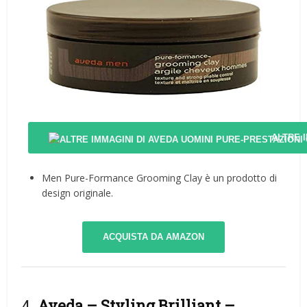
ALTRE 
Men Pure-Formance Grooming Clay è un prodotto di
design originale.
ACQUISTA DA AMAZON
4.
Aveda – Styling Brilliant –