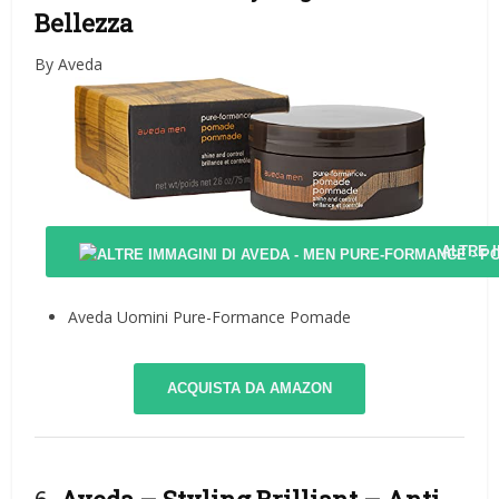
Bellezza
By Aveda
ALTRE 
Aveda Uomini Pure-Formance Pomade
ACQUISTA DA AMAZON