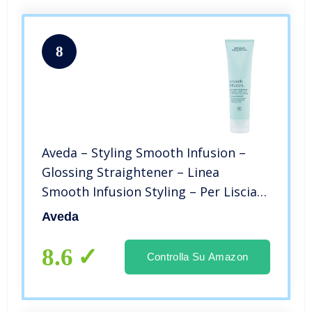
8
Aveda – Styling Smooth Infusion –
Glossing Straightener – Linea
Smooth Infusion Styling – Per Lisciare
– 125ml
Aveda
8.6
Controlla Su Amazon