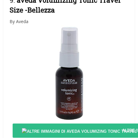
9.
aveda Volumizing Tonic Travel
Size
-Bellezza
By Aveda
ALTRE 