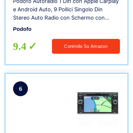
Podofo Autoradio 1 Din con Apple Carplay
e Android Auto, 9 Pollici Singolo Din
Stereo Auto Radio con Schermo con
Bluetooth, FM, SWC, Collegamento
Podofo
Speculare + Telecamera per Retromarcia
9.4
Controlla Su Amazon
6