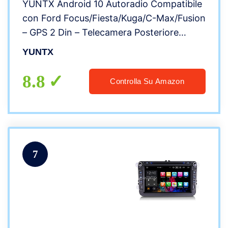
YUNTX Android 10 Autoradio Compatibile
con Ford Focus/Fiesta/Kuga/C-Max/Fusion
– GPS 2 Din – Telecamera Posteriore
Gratuiti – 7 Pollice – Supporto
YUNTX
DAB/Controllo del
volante/WiFi/Bluetooth/Mirrorlink
8.8
Controlla Su Amazon
7