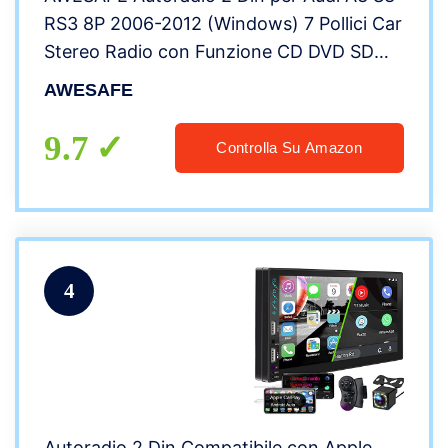
RS3 8P 2006-2012 (Windows) 7 Pollici Car
Stereo Radio con Funzione CD DVD SD
USB DAB Bluetooth MirrorLink Controllo
AWESAFE
del volante (DAB Antenna esclusa)
9.7
Controlla Su Amazon
4
Autoradio 2 Din Compatibile con Apple