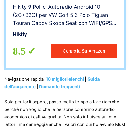
Hikity 9 Pollici Autoradio Android 10
(2G+32G) per VW Golf 5 6 Polo Tiguan
Touran Caddy Skoda Seat con WIFI/GPS
Navigation/BT/RDS/FM/USB, 1080P HD
Hikity
Touch Screen Autoradio Bluetooth
+Retrocamera+Canbus
8.5
Controlla Su Amazon
Navigazione rapida:
10 migliori elenchi
|
Guida
dell’acquirente
|
Domande frequenti
Solo per farti sapere, passo molto tempo a fare ricerche
perché non voglio che le persone comprino autoradio
economico di cattiva qualità. Non solo influisce sui miei
lettori, ma danneggia anche i valori con cui ho avviato Must