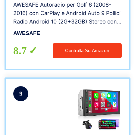
AWESAFE Autoradio per Golf 6 (2008-
2016) con CarPlay e Android Auto 9 Pollici
Radio Android 10 (2G+32GB) Stereo con
cornice esterna, Funzione con Command
AWESAFE
di volante Navigatore DSP Bluetooth USB
WIFI
8.7
Controlla Su Amazon
9