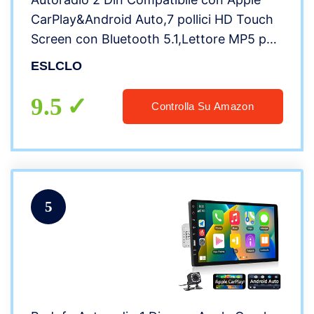
CarPlay&Android Auto,7 pollici HD Touch
Screen con Bluetooth 5.1,Lettore MP5 per
auto con Backup
ESLCLO
Camera(Free)/USB/Charge Port/SWC/AV
In/MirrorLink/AMFM Car Radio
9.5
Controlla Su Amazon
5