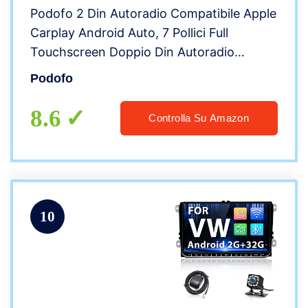
Podofo 2 Din Autoradio Compatibile Apple
Carplay Android Auto, 7 Pollici Full
Touchscreen Doppio Din Autoradio
Bluetooth FM Mirror Link Telefono
Podofo
Ricarica Rapida + Fotocamera di Backup
HD e Microfono
8.6
Controlla Su Amazon
10