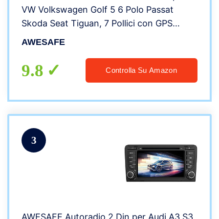
VW Volkswagen Golf 5 6 Polo Passat
Skoda Seat Tiguan, 7 Pollici con GPS
Navigatore Car Radio Supporta la
AWESAFE
funzione Comandi al volante BT CD DVD
SD USB RDS
9.8
Controlla Su Amazon
3
AWESAFE Autoradio 2 Din per Audi A3 S3