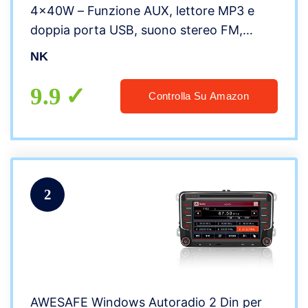
4x40W – Funzione AUX, lettore MP3 e
doppia porta USB, suono stereo FM,
chiamate in vivavoce, telecomando,
NK
display LCD, iOS e Android
9.9
Controlla Su Amazon
2
AWESAFE Windows Autoradio 2 Din per