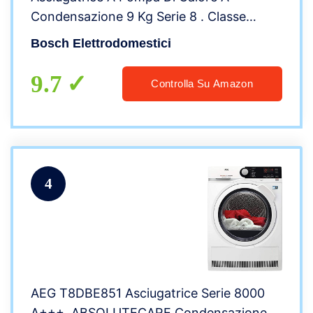
Condensazione 9 Kg Serie 8 . Classe
A+++ Per Bucato E Vestiti Con Sistema
Bosch Elettrodomestici
Autoclean E Funzione Smart Dry
9.7
Controlla Su Amazon
4
AEG T8DBE851 Asciugatrice Serie 8000
A+++, ABSOLUTECARE,Condensazione