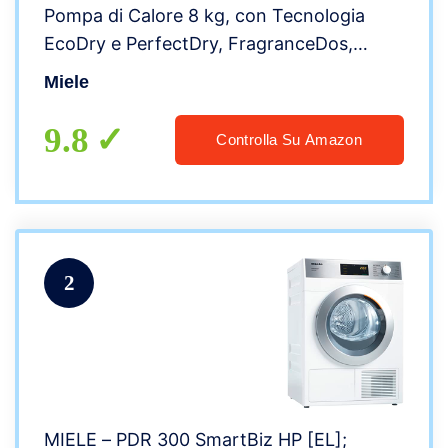
Pompa di Calore 8 kg, con Tecnologia
EcoDry e PerfectDry, FragranceDos,
Miele@Home, Classe di Efficienza
Miele
Energetica A++, Bianco Loto
9.8
Controlla Su Amazon
2
MIELE – PDR 300 SmartBiz HP [EL];