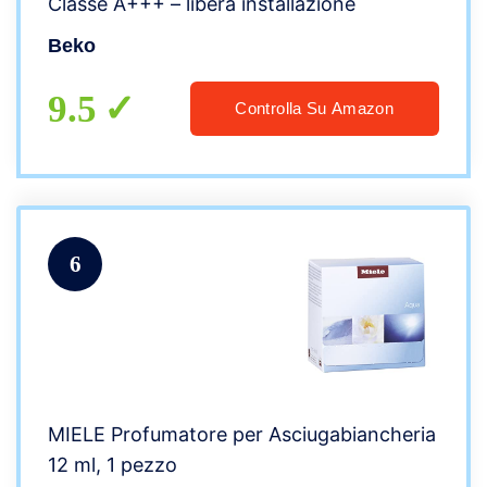
Classe A+++ – libera installazione
Beko
9.5
Controlla Su Amazon
6
MIELE Profumatore per Asciugabiancheria
12 ml, 1 pezzo