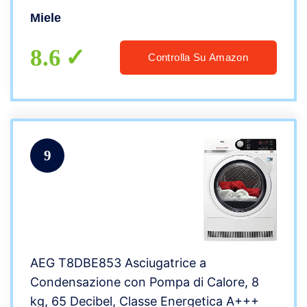
di Efficienza Energetica B, Bianco Loto
Miele
8.6
Controlla Su Amazon
9
AEG T8DBE853 Asciugatrice a
Condensazione con Pompa di Calore, 8
kg, 65 Decibel, Classe Energetica A+++