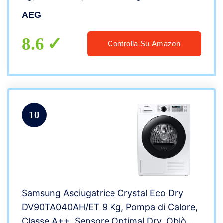
AEG
8.6
Controlla Su Amazon
10
Samsung Asciugatrice Crystal Eco Dry
DV90TA040AH/ET 9 Kg, Pompa di Calore,
Classe A++, Sensore Optimal Dry, Oblò