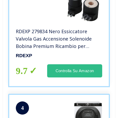
RDEXP 279834 Nero Essiccatore
Valvola Gas Accensione Solenoide
Bobina Premium Ricambio per
279834 Sostituisce 12001349
RDEXP
14201336 14201452
9.7
Controlla Su Amazon
4