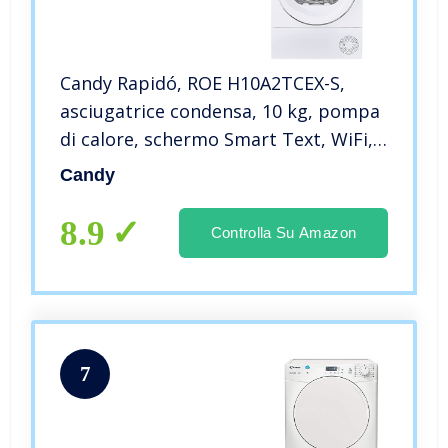
Candy Rapidó, ROE H10A2TCEX-S,
asciugatrice condensa, 10 kg, pompa
di calore, schermo Smart Text, WiFi,
App hOn, 7 Cicli rapidi, Cassetto
Candy
Condensazione 5L, antirughe, inizio
24H, Classe A++, B. Bianco
8.9
Controlla Su Amazon
7