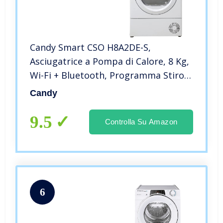
Candy Smart CSO H8A2DE-S,
Asciugatrice a Pompa di Calore, 8 Kg,
Wi-Fi + Bluetooth, Programma Stiro
Facile, Libera Installazione, 60x60x85
Candy
cm, Bianco, Classe A ++
9.5
Controlla Su Amazon
6