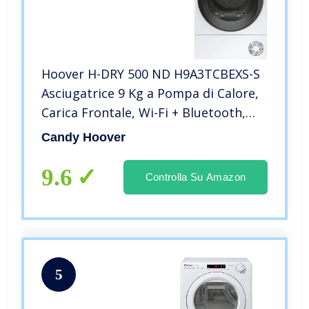
Hoover H-DRY 500 ND H9A3TCBEXS-S
Asciugatrice 9 Kg a Pompa di Calore,
Carica Frontale, Wi-Fi + Bluetooth,
Libera Installazione, 60-58.5-85 cm,
Candy Hoover
Inox
9.6
Controlla Su Amazon
5