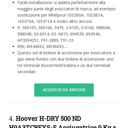
Facile installazione: si adatta perfettamente alla
maggior parte degli essiccatori di marca, ad esempio:
sostituzione per Whirlpool 1053B0A, 1053B1A,
1653^0A, 1653^1A e molto altro ancora.
P, 306105, 306106, 3479, 3-6105, 3-6106, 58804A,
58804B, 63-6614, 63 -6615, 694539, 694540,
AP3094251, F91-3889, F91-33
890, WE4X692, WE4X693….
Questo set di bobine di accensione per essiccatore a
gas viene fornito con due bobine di accensione: uno
tre terminali Boost/Hold bobina e un due terminali
secondari.
ACQUISTA DA AMAZON
4.
Hoover H-DRY 500 ND
H9A3TCBEXS-S Asciugatrice 9 Kg a