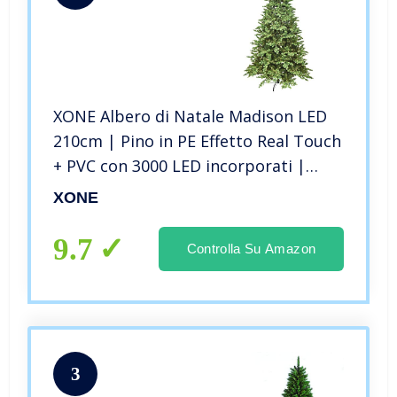
XONE Albero di Natale Madison LED
210cm | Pino in PE Effetto Real Touch
+ PVC con 3000 LED incorporati |
Abete Natale Alta qualità con luci
XONE
Integrate
9.7
Controlla Su Amazon
3