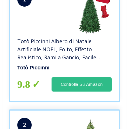
Totò Piccinni Albero di Natale
Artificiale NOEL, Folto, Effetto
Realistico, Rami a Gancio, Facile
Montaggio, PVC, Ignifugo con
Totò Piccinni
Borsone (210 cm, Verde)
9.8
Controlla Su Amazon
2