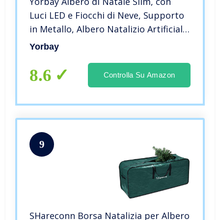
Yorbay Albero di Natale Slim, con
Luci LED e Fiocchi di Neve, Supporto
in Metallo, Albero Natalizio Artificiale
Innvevato, per Decorazioni Natalizie
Yorbay
(210cm)
8.6
Controlla Su Amazon
9
SHareconn Borsa Natalizia per Albero