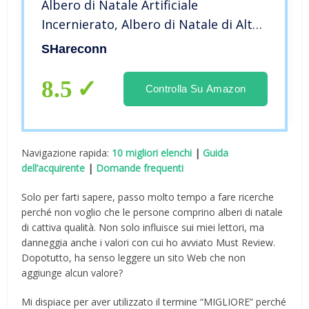
Albero di Natale Artificiale
Incernierato, Albero di Natale di Alta
qualità con 330 Luci Bianche Calde e
SHareconn
Multicolori, 1018 Punte di Rami e
Supporto Metallico Pieghevole
8.5
Controlla Su Amazon
Navigazione rapida:
10 migliori elenchi
|
Guida
dell’acquirente
|
Domande frequenti
Solo per farti sapere, passo molto tempo a fare ricerche
perché non voglio che le persone comprino alberi di natale
di cattiva qualità. Non solo influisce sui miei lettori, ma
danneggia anche i valori con cui ho avviato Must Review.
Dopotutto, ha senso leggere un sito Web che non
aggiunge alcun valore?
Mi dispiace per aver utilizzato il termine “MIGLIORE” perché