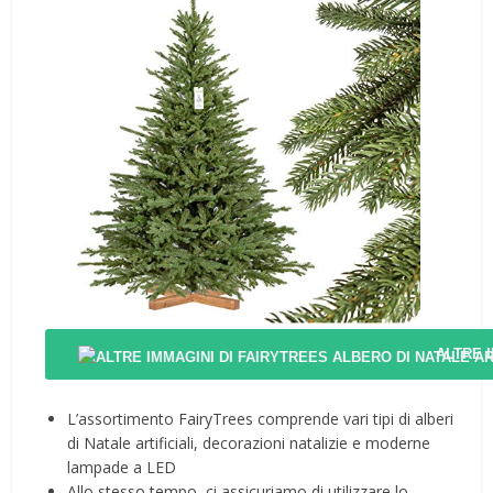
ALTRE 
L’assortimento FairyTrees comprende vari tipi di alberi
di Natale artificiali, decorazioni natalizie e moderne
lampade a LED
Allo stesso tempo, ci assicuriamo di utilizzare lo