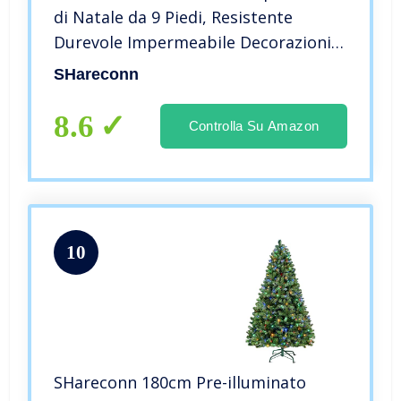
di Natale da 9 Piedi, Resistente
Durevole Impermeabile Decorazioni
Natalizie Borsa portaoggetti per
SHareconn
Alberi di Natale di Grande
capacità,Verde Scuro
8.6
Controlla Su Amazon
10
SHareconn 180cm Pre-illuminato