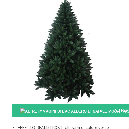
ALTRE 
EFFETTO REALISTICO: I folti rami di colore verde