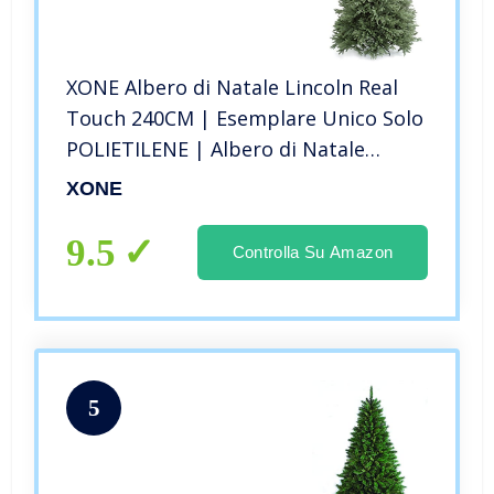
XONE Albero di Natale Lincoln Real
Touch 240CM | Esemplare Unico Solo
POLIETILENE | Albero di Natale
Lusso, Massimo REALISMO
XONE
9.5
Controlla Su Amazon
5