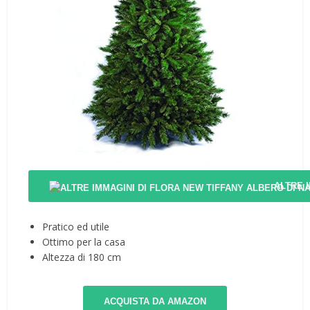
ALTRE 
Pratico ed utile
Ottimo per la casa
Altezza di 180 cm
ACQUISTA DA AMAZON