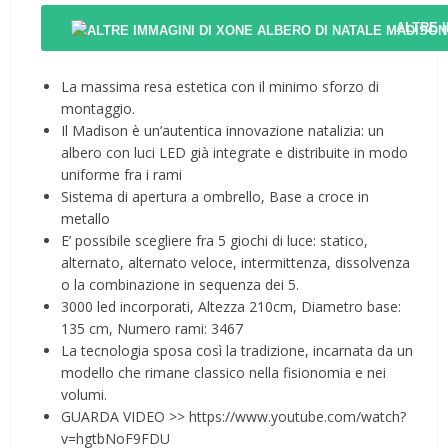
ALTRE 
La massima resa estetica con il minimo sforzo di
montaggio.
Il Madison è un’autentica innovazione natalizia: un
albero con luci LED già integrate e distribuite in modo
uniforme fra i rami
Sistema di apertura a ombrello, Base a croce in
metallo
E’ possibile scegliere fra 5 giochi di luce: statico,
alternato, alternato veloce, intermittenza, dissolvenza
o la combinazione in sequenza dei 5.
3000 led incorporati, Altezza 210cm, Diametro base:
135 cm, Numero rami: 3467
La tecnologia sposa così la tradizione, incarnata da un
modello che rimane classico nella fisionomia e nei
volumi.
GUARDA VIDEO >> https://www.youtube.com/watch?
v=hgtbNoF9FDU