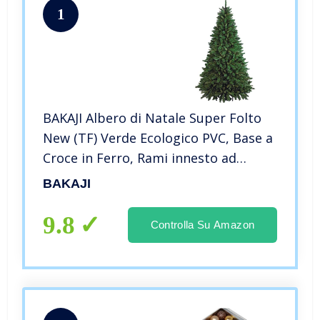
1
BAKAJI Albero di Natale Super Folto
New (TF) Verde Ecologico PVC, Base a
Croce in Ferro, Rami innesto ad
uncino, Aghi Anti Caduta, Foltissimo
BAKAJI
(180 cm (732 rami) modello SWEDEN
9.8
Controlla Su Amazon