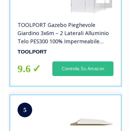
TOOLPORT Gazebo Pieghevole
Giardino 3x6m – 2 Laterali Alluminio
Telo PES300 100% Impermeabile
Padiglione Mercati Sagre Bianco
TOOLPORT
9.6
Controlla Su Amazon
5