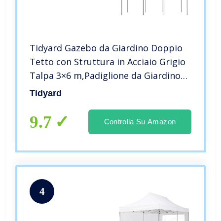
Tidyard Gazebo da Giardino Doppio
Tetto con Struttura in Acciaio Grigio
Talpa 3×6 m,Padiglione da Giardino
con Struttura in Acciaio,Gazebo
Tidyard
Padiglione con Struttura in Acciaio
3×6 m
9.7
Controlla Su Amazon
4