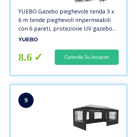
YUEBO Gazebo pieghevole tenda 3 x
6 m tende pieghevoli impermeabili
con 6 pareti, protezione UV gazebo
pieghevole pergole da giardino per
YUEBO
esterni, feste
8.6
Controlla Su Amazon
9