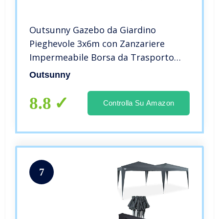
Outsunny Gazebo da Giardino
Pieghevole 3x6m con Zanzariere
Impermeabile Borsa da Trasporto
Montaggio Facile Tessuto Oxford
Outsunny
Crema
8.8
Controlla Su Amazon
7