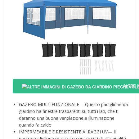
ALTRE 
GAZEBO MULTIFUNZIONALE— Questo padiglione da
giardino ha finestre trasparenti su tutti i lati, che ti
daranno una buona ventilazione e illuminazione
quando fa caldo
IMPERMEABILE E RESISTENTE AI RAGGI UV— Il
nostro padiglione realizzato con tessuti di alta qualità