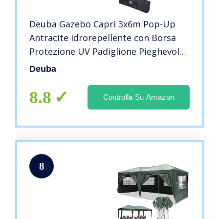
Deuba Gazebo Capri 3x6m Pop-Up
Antracite Idrorepellente con Borsa
Protezione UV Padiglione Pieghevole
Tendone Festa
Deuba
8.8
Controlla Su Amazon
8