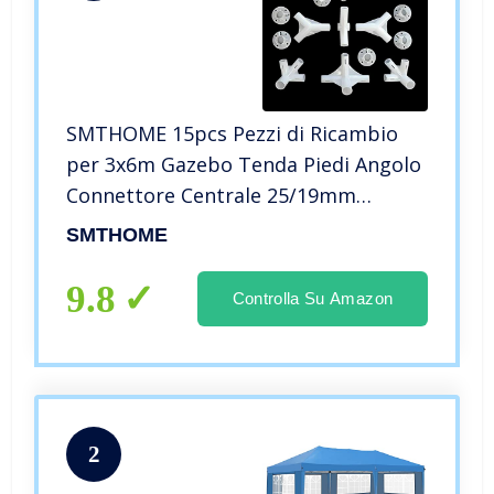
SMTHOME 15pcs Pezzi di Ricambio
per 3x6m Gazebo Tenda Piedi Angolo
Connettore Centrale 25/19mm
Gazebo FAI DA TE Fix Raccordo Tubo
SMTHOME
9.8
Controlla Su Amazon
2