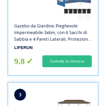
Gazebo da Giardino Pieghevole
Impermeabile 3x6m, con 6 Sacchi di
Sabbia e 4 Pareti Laterali, Protezione
UV 50+, Gazebo Esterno Resistente,
LIFERUN
Gazebo 3x6m per Giardino, Festa,
Matrimonio, Campeggio
9.8
Controlla Su Amazon
3